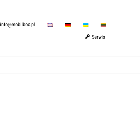
E
D
U
L
info@mobilbox.pl
N
E
A
T
Serwis