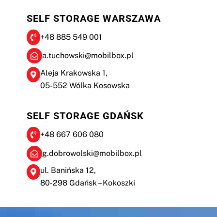
SELF STORAGE WARSZAWA
+48 885 549 001
a.tuchowski@mobilbox.pl
Aleja Krakowska 1,
05-552 Wólka Kosowska
SELF STORAGE GDAŃSK
+48 667 606 080
g.dobrowolski@mobilbox.pl
ul. Banińska 12,
80-298 Gdańsk – Kokoszki