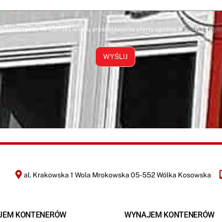
*
yrażam zgodę na kontakt w celu przedstawienia oferty zgodnie z
Polityką Pryw
WYŚLIJ
al. Krakowska 1 Wola Mrokowska 05-552 Wólka Kosowska
JEM KONTENERÓW
WYNAJEM KONTENERÓW