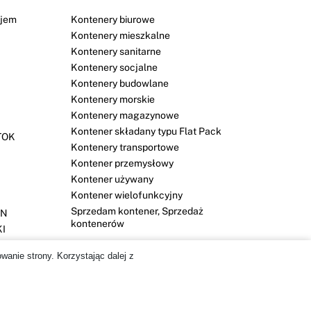
jem
Kontenery biurowe
Kontenery mieszkalne
Kontenery sanitarne
Kontenery socjalne
Kontenery budowlane
Kontenery morskie
Kontenery magazynowe
Kontener składany typu Flat Pack
TOK
Kontenery transportowe
Kontener przemysłowy
Kontener używany
Kontener wielofunkcyjny
Sprzedam kontener, Sprzedaż
YN
kontenerów
KI
SZCZ
wanie strony. Korzystając dalej z