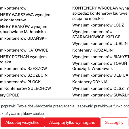
m kontenerów
KONTENERY WROCŁAW wyna
sprzedaż kontenerów biurowe
NERY WARSZAWA wynajem
socjalne morskie
aż kontenerów
Wynajem kontenerów ŁÓDŹ
NERY KRAKÓW wynajem
e, budowlane Małopolska
Wynajem kontenerów
STARACHOWICE, KIELCE
m kontenerów GDAŃSK –
Wynajem kontenerów LUBLIN
m kontenerów KATOWICE
Kontenery KOSZALIN
NERY POZNAŃ wynajem
Wynajem kontenerów BIAŁYS
polska
Wynajem kontenerów TORUŃ
em kontenerów RZESZÓW
Grudziądz Włocławek
m kontenerów SZCZECIN
Wynajem kontenerów DĘBICA
m kontenerów PŁOCK
Kontenery GDYNIA
em Kontenerów SULECHÓW
Wynajem kontenerów OLSZT
ery OPOLE
Wynajem kontenerów SUWAŁ
Wynajem kontenerów BYDGO
 poprawić Twoje doświadczenia przeglądania i zapewnić prawidłowe funkcjono
esz używanie plików cookie.
Akceptuj wszystkie
Akceptuj tylko wymagane
Szczegóły
©
Mobilbox Polska
2026 Wszelkie prawa zastrzeżone.