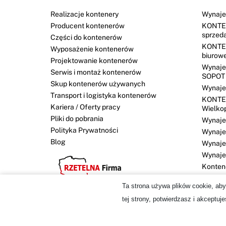
Realizacje kontenery
Wynaje
Producent kontenerów
KONTE
sprzed
Części do kontenerów
KONTE
Wyposażenie kontenerów
biurow
Projektowanie kontenerów
Wynaje
Serwis i montaż kontenerów
SOPOT
Skup kontenerów używanych
Wynaje
Transport i logistyka kontenerów
KONTE
Kariera / Oferty pracy
Wielko
Pliki do pobrania
Wynaj
Polityka Prywatności
Wynaje
Blog
Wynaje
Wynaj
Konten
Ta strona używa plików cookie, aby
tej strony, potwierdzasz i akceptuj