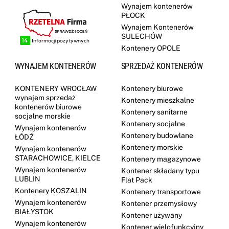
Wynajem kontenerów
PŁOCK
Wynajem Kontenerów
SULECHÓW
Kontenery OPOLE
WYNAJEM KONTENERÓW
SPRZEDAŻ KONTENERÓW
KONTENERY WROCŁAW
Kontenery biurowe
wynajem sprzedaż
Kontenery mieszkalne
kontenerów biurowe
Kontenery sanitarne
socjalne morskie
Kontenery socjalne
Wynajem kontenerów
Kontenery budowlane
ŁÓDŹ
Kontenery morskie
Wynajem kontenerów
STARACHOWICE, KIELCE
Kontenery magazynowe
Wynajem kontenerów
Kontener składany typu
LUBLIN
Flat Pack
Kontenery KOSZALIN
Kontenery transportowe
Wynajem kontenerów
Kontener przemysłowy
BIAŁYSTOK
Kontener używany
Wynajem kontenerów
Kontener wielofunkcyjny