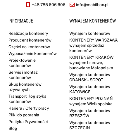
+48 785 606 606
info@mobilbox.pl
INFORMACJE
WYNAJEM KONTENERÓW
Realizacje kontenery
Wynajem kontenerów
Producent kontenerów
KONTENERY WARSZAWA
wynajem sprzedaż
Części do kontenerów
kontenerów
Wyposażenie kontenerów
KONTENERY KRAKÓW
Projektowanie
wynajem biurowe,
kontenerów
budowlane Małopolska
Serwis i montaż
Wynajem kontenerów
kontenerów
GDAŃSK – SOPOT
Skup kontenerów
Wynajem kontenerów
używanych
KATOWICE
Transport i logistyka
KONTENERY POZNAŃ
kontenerów
wynajem Wielkopolska
Kariera / Oferty pracy
Wynajem kontenerów
Pliki do pobrania
RZESZÓW
Polityka Prywatności
Wynajem kontenerów
SZCZECIN
Blog