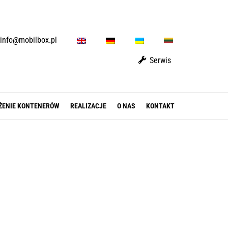
E
D
U
L
info@mobilbox.pl
N
E
A
T
Serwis
ŻENIE KONTENERÓW
REALIZACJE
O NAS
KONTAKT