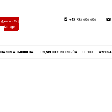
+48 785 606 606
Magazyn Self
Storage
DOWNICTWO MODUŁOWE
CZĘŚCI DO KONTENERÓW
USŁUGI
WYPOSA