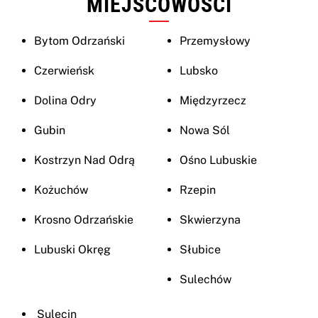
MIEJSCOWOŚCI
Bytom Odrzański
Przemysłowy
Czerwieńsk
Lubsko
Dolina Odry
Międzyrzecz
Gubin
Nowa Sól
Kostrzyn Nad Odrą
Ośno Lubuskie
Kożuchów
Rzepin
Krosno Odrzańskie
Skwierzyna
Lubuski Okręg
Słubice
Sulechów
Sulęcin