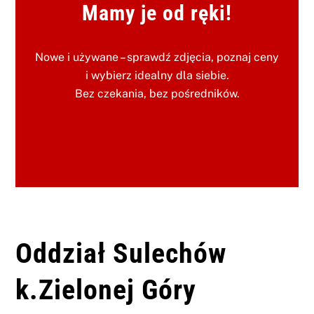
Mamy je od ręki!
Nowe i używane – sprawdź zdjęcia, poznaj ceny
i wybierz idealny dla siebie.
Bez czekania, bez pośredników.
Oddział Sulechów
k.Zielonej Góry