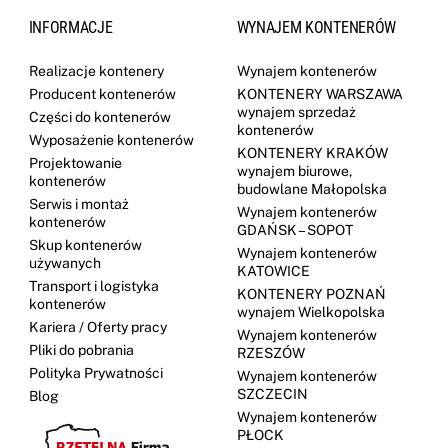
INFORMACJE
WYNAJEM KONTENERÓW
Realizacje kontenery
Wynajem kontenerów
Producent kontenerów
KONTENERY WARSZAWA
wynajem sprzedaż
Części do kontenerów
kontenerów
Wyposażenie kontenerów
KONTENERY KRAKÓW
Projektowanie
wynajem biurowe,
kontenerów
budowlane Małopolska
Serwis i montaż
Wynajem kontenerów
kontenerów
GDAŃSK – SOPOT
Skup kontenerów
Wynajem kontenerów
używanych
KATOWICE
Transport i logistyka
KONTENERY POZNAŃ
kontenerów
wynajem Wielkopolska
Kariera / Oferty pracy
Wynajem kontenerów
Pliki do pobrania
RZESZÓW
Polityka Prywatności
Wynajem kontenerów
SZCZECIN
Blog
Wynajem kontenerów
PŁOCK