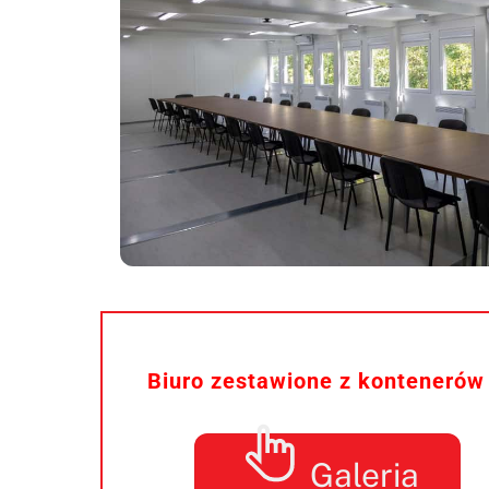
Biuro zestawione z kontenerów
Galeria