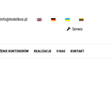
E
D
U
L
info@mobilbox.pl
N
E
A
T
Serwis
ŻENIE KONTENERÓW
REALIZACJE
O NAS
KONTAKT