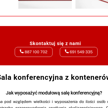
Skontaktuj się z nami
887 100 702
691 549 335
Sala konferencyjna z konteneró
Jak wyposażyć modułową salę konferencyjną?
 pod względem wielkości i wyposażenia do ilości osób 
otrzebę przeprowadzenia spotkania okolicznościowego. 