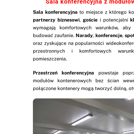
Sala konferencyjna z modułó
Sala konferencyjna
to miejsce z którego ko
partnerzy biznesowi
,
goście
i potencjalni
k
wymagają komfortowych warunków, aby 
budować zaufanie.
Narady
,
konferencje
,
spo
oraz zyskujące na popularności wideokonfe
przestronnych i komfortowych warun
pomieszczenia.
Przestrzeń konferencyjna
powstaje poprz
modułów kontenerowych bez ścian wewn
połączone kontenery mogą tworzyć dolną, ot