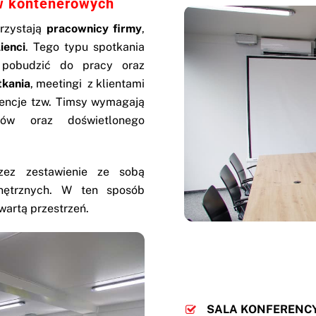
w kontenerowych
rzystają
pracownicy firmy
,
lienci
. Tego typu spotkania
pobudzić do pracy oraz
tkania
, meetingi z klientami
rencje tzw. Timsy wymagają
ków oraz doświetlonego
ez zestawienie ze sobą
ętrznych. W ten sposób
wartą przestrzeń.
SALA KONFERENC