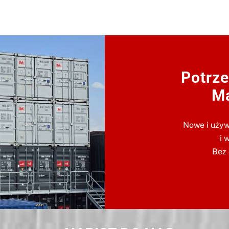
Potrze
Ma
Nowe i używ
i 
Bez 