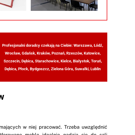
Profesjonalni doradcy czekają na Ciebie: Warszawa, Łódź,
Wrocław, Gdańsk, Kraków, Poznań, Rzeszów, Katowice,
Szczecin, Dębica, Starachowice, Kielce, Białystok, Toruń,
Dębica, Płock, Bydgoszcz, Zielona Góra, Suwałki, Lublin
w
mających w niej pracować. Trzeba uwzględnić
Oferowane meble idealnie nadają się do sali