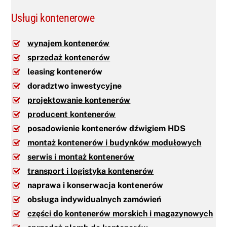
i
z
Usługi kontenerowe
a
c
j
wynajem kontenerów
i
*
sprzedaż kontenerów
leasing kontenerów
doradztwo inwestycyjne
projektowanie kontenerów
producent kontenerów
posadowienie kontenerów dźwigiem HDS
montaż kontenerów i budynków modułowych
serwis i montaż kontenerów
transport i logistyka kontenerów
naprawa i konserwacja kontenerów
obsługa indywidualnych zamówień
części do kontenerów morskich i magazynowych