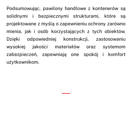
Podsumowując, pawilony handlowe z kontenerów są
solidnymi i bezpiecznymi strukturami, które są
projektowane z myślą o zapewnieniu ochrony zarówno
mienia, jak i osób korzystających z tych obiektów.
Dzięki odpowiedniej konstrukcji, zastosowaniu
wysokiej jakości materiałów oraz systemom
zabezpieczeń, zapewniają one spokój i komfort
użytkownikom.
NAPISZ DO NAS
Bezpłatna wycena usługi
Aby poznać cenę kontenera oraz wysokość opłat
dodatkowych, proszę wypełnić nasze zapytanie
ofertowe!