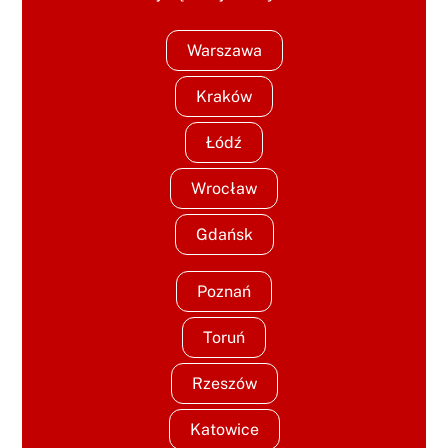
Warszawa
Kraków
Łódź
Wrocław
Gdańsk
Poznań
Toruń
Rzeszów
Katowice