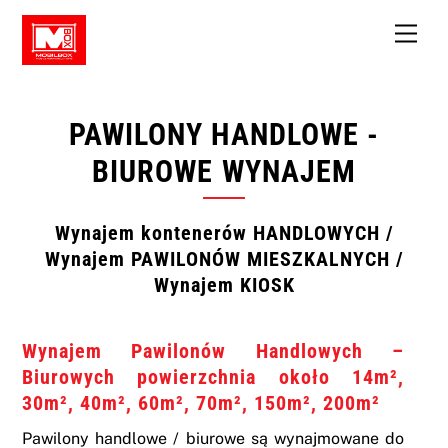
Skip
Men
to
content
PAWILONY HANDLOWE -
BIUROWE WYNAJEM
Wynajem kontenerów HANDLOWYCH /
Wynajem PAWILONÓW MIESZKALNYCH /
Wynajem KIOSK
Wynajem Pawilonów Handlowych –
Biurowych powierzchnia około 14m²,
30m², 40
m², 60m
², 70m
², 150m
², 200m
²
Pawilony handlowe / biurowe są wynajmowane do