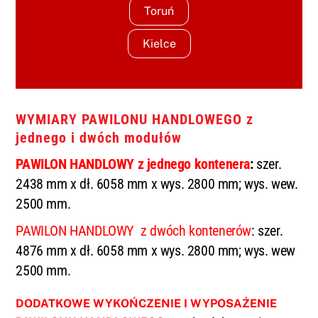
Toruń
Kielce
WYMIARY PAWILONU HANDLOWEGO z
jednego i dwóch modułów
PAWILON HANDLOWY z jednego kontenera
:
szer.
2438 mm x dł. 6058 mm x wys. 2800 mm; wys. wew.
2500 mm.
PAWILON HANDLOWY z dwóch kontenerów
: szer.
4876 mm x dł. 6058 mm x wys. 2800 mm; wys. wew
2500 mm.
DODATKOWE WYKOŃCZENIE I WYPOSAŻENIE