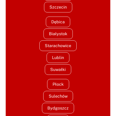
Szczecin
Dębica
Białystok
Starachowice
Lublin
Suwałki
Płock
Sulechów
Bydgoszcz