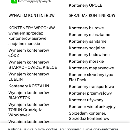
Kontenery OPOLE
WYNAJEM KONTENERÓW
SPRZEDAŻ KONTENERÓW
KONTENERY WROCŁAW
Kontenery biurowe
wynajem sprzedaż
Kontenery mieszkalne
kontenerów biurowe
Kontenery sanitarne
socjalne morskie
Kontenery socjalne
Wynajem kontenerów
Kontenery budowlane
ŁÓDŹ
Kontenery morskie
Wynajem kontenerów
STARACHOWICE, KIELCE
Kontenery magazynowe
Wynajem kontenerów
Kontener składany typu
LUBLIN
Flat Pack
Kontenery KOSZALIN
Kontenery transportowe
Wynajem kontenerów
Kontener przemysłowy
BIAŁYSTOK
Kontener używany
Wynajem kontenerów
Kontener wielofunkcyjny
TORUŃ Grudziądz
Sprzedam kontener,
Włocławek
Sprzedaż kontenerów
Wynajem kontenerów
DĘBICA
Ta strona używa plików cookie, aby poprawić Twoje doświadczenia