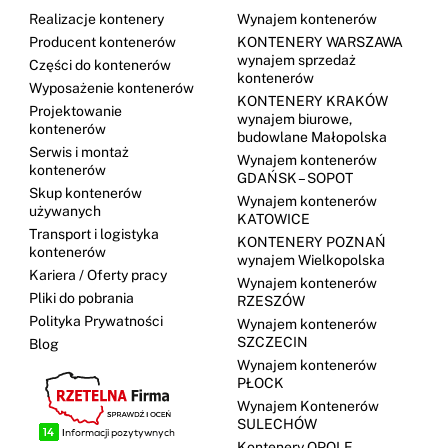
Realizacje kontenery
Wynajem kontenerów
Producent kontenerów
KONTENERY WARSZAWA
wynajem sprzedaż
Części do kontenerów
kontenerów
Wyposażenie kontenerów
KONTENERY KRAKÓW
Projektowanie
wynajem biurowe,
kontenerów
budowlane Małopolska
Serwis i montaż
Wynajem kontenerów
kontenerów
GDAŃSK – SOPOT
Skup kontenerów
Wynajem kontenerów
używanych
KATOWICE
Transport i logistyka
KONTENERY POZNAŃ
kontenerów
wynajem Wielkopolska
Kariera / Oferty pracy
Wynajem kontenerów
Pliki do pobrania
RZESZÓW
Polityka Prywatności
Wynajem kontenerów
SZCZECIN
Blog
Wynajem kontenerów
PŁOCK
Wynajem Kontenerów
SULECHÓW
Kontenery OPOLE