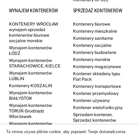
WYNAJEM KONTENERÓW
SPRZEDAŻ KONTENERÓW
KONTENERY WROCŁAW
Kontenery biurowe
wynajem sprzedaż
Kontenery mieszkalne
kontenerów biurowe
Kontenery sanitarne
socjalne morskie
Kontenery socjalne
Wynajem kontenerów
Kontenery budowlane
ŁÓDŹ
Kontenery morskie
Wynajem kontenerów
STARACHOWICE, KIELCE
Kontenery magazynowe
Wynajem kontenerów
Kontener składany typu
LUBLIN
Flat Pack
Kontenery KOSZALIN
Kontenery transportowe
Wynajem kontenerów
Kontener przemysłowy
BIAŁYSTOK
Kontener używany
Wynajem kontenerów
Kontener wielofunkcyjny
TORUŃ Grudziądz
Sprzedam kontener,
Włocławek
Sprzedaż kontenerów
Wynajem kontenerów
DĘBICA
Ta strona używa plików cookie, aby poprawić Twoje doświadczenia
Kontenery GDYNIA