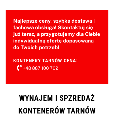
Najlepsze ceny, szybka dostawa i
fachowa obsługa! Skontaktuj się
już teraz, a przygotujemy dla Ciebie
indywidualną ofertę dopasowaną
do Twoich potrzeb!
KONTENERY TARNÓW CENA:
+48 887 100 702
WYNAJEM I SPZREDAŻ
KONTENERÓW TARNÓW