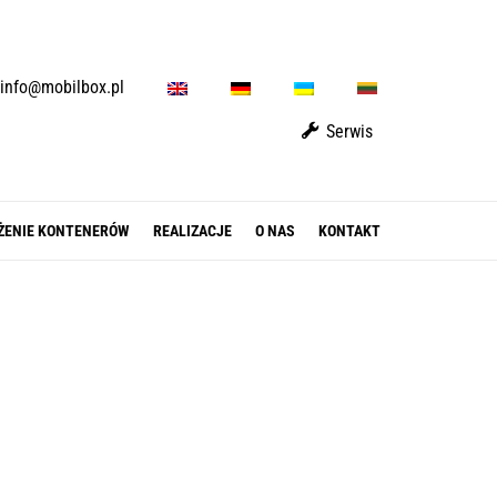
E
D
U
L
info@mobilbox.pl
N
E
A
T
Serwis
ŻENIE KONTENERÓW
REALIZACJE
O NAS
KONTAKT