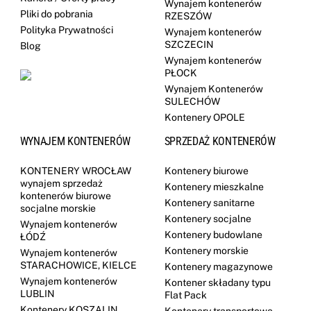
Wynajem kontenerów
Pliki do pobrania
RZESZÓW
Polityka Prywatności
Wynajem kontenerów
SZCZECIN
Blog
Wynajem kontenerów
PŁOCK
Wynajem Kontenerów
SULECHÓW
Kontenery OPOLE
WYNAJEM KONTENERÓW
SPRZEDAŻ KONTENERÓW
KONTENERY WROCŁAW
Kontenery biurowe
wynajem sprzedaż
Kontenery mieszkalne
kontenerów biurowe
Kontenery sanitarne
socjalne morskie
Kontenery socjalne
Wynajem kontenerów
Kontenery budowlane
ŁÓDŹ
Kontenery morskie
Wynajem kontenerów
STARACHOWICE, KIELCE
Kontenery magazynowe
Wynajem kontenerów
Kontener składany typu
LUBLIN
Flat Pack
Kontenery KOSZALIN