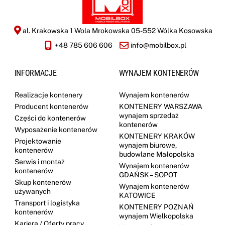
al. Krakowska 1 Wola Mrokowska 05-552 Wólka Kosowska
+48 785 606 606
info@mobilbox.pl
INFORMACJE
WYNAJEM KONTENERÓW
Realizacje kontenery
Wynajem kontenerów
Producent kontenerów
KONTENERY WARSZAWA
wynajem sprzedaż
Części do kontenerów
kontenerów
Wyposażenie kontenerów
KONTENERY KRAKÓW
Projektowanie
wynajem biurowe,
kontenerów
budowlane Małopolska
Serwis i montaż
Wynajem kontenerów
kontenerów
GDAŃSK – SOPOT
Skup kontenerów
Wynajem kontenerów
używanych
KATOWICE
Transport i logistyka
KONTENERY POZNAŃ
kontenerów
wynajem Wielkopolska
Kariera / Oferty pracy