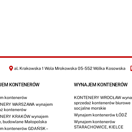
O
ś
a
a
D
ć
f
r
O
i
r
WYŚLIJ
*
r
e
m
a
y
l
i
z
a
c
j
i
*
al. Krakowska 1 Wola Mrokowska 05-552 Wólka Kosowska
JEM KONTENERÓW
WYNAJEM KONTENERÓW
m kontenerów
KONTENERY WROCŁAW wyna
sprzedaż kontenerów biurowe
NERY WARSZAWA wynajem
socjalne morskie
aż kontenerów
Wynajem kontenerów ŁÓDŹ
NERY KRAKÓW wynajem
e, budowlane Małopolska
Wynajem kontenerów
STARACHOWICE, KIELCE
m kontenerów GDAŃSK –