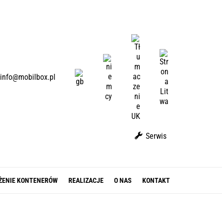
U
A
L
D
T
E
E
info@mobilbox.pl
N
Serwis
ŻENIE KONTENERÓW
REALIZACJE
O NAS
KONTAKT