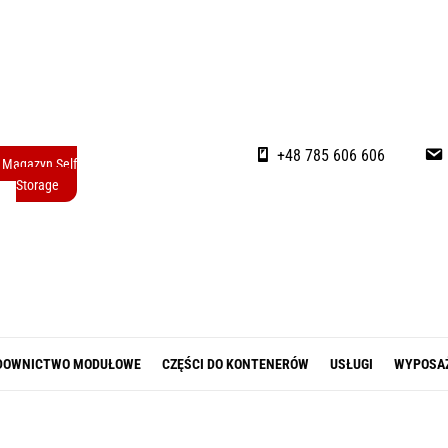
+48 785 606 606
Magazyn Self
Storage
DOWNICTWO MODUŁOWE
CZĘŚCI DO KONTENERÓW
USŁUGI
WYPOSA