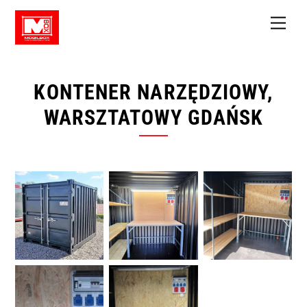
Skip
Men
to
content
KONTENER NARZĘDZIOWY,
WARSZTATOWY GDAŃSK