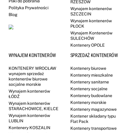
Pliki do pobrania
RZESZÓW
Polityka Prywatności
Wynajem kontenerów
SZCZECIN
Blog
Wynajem kontenerów
PŁOCK
Wynajem Kontenerów
SULECHÓW
Kontenery OPOLE
WYNAJEM KONTENERÓW
SPRZEDAŻ KONTENERÓW
KONTENERY WROCŁAW
Kontenery biurowe
wynajem sprzedaż
Kontenery mieszkalne
kontenerów biurowe
Kontenery sanitarne
socjalne morskie
Kontenery socjalne
Wynajem kontenerów
Kontenery budowlane
ŁÓDŹ
Kontenery morskie
Wynajem kontenerów
STARACHOWICE, KIELCE
Kontenery magazynowe
Wynajem kontenerów
Kontener składany typu
LUBLIN
Flat Pack
Kontenery KOSZALIN
Kontenery transportowe