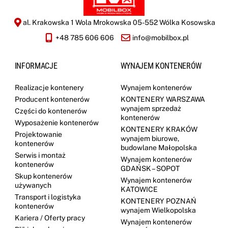
al. Krakowska 1 Wola Mrokowska 05-552 Wólka Kosowska
+48 785 606 606
info@mobilbox.pl
INFORMACJE
WYNAJEM KONTENERÓW
Realizacje kontenery
Wynajem kontenerów
Producent kontenerów
KONTENERY WARSZAWA
wynajem sprzedaż
Części do kontenerów
kontenerów
Wyposażenie kontenerów
KONTENERY KRAKÓW
Projektowanie
wynajem biurowe,
kontenerów
budowlane Małopolska
Serwis i montaż
Wynajem kontenerów
kontenerów
GDAŃSK – SOPOT
Skup kontenerów
Wynajem kontenerów
używanych
KATOWICE
Transport i logistyka
KONTENERY POZNAŃ
kontenerów
wynajem Wielkopolska
Kariera / Oferty pracy
Wynajem kontenerów