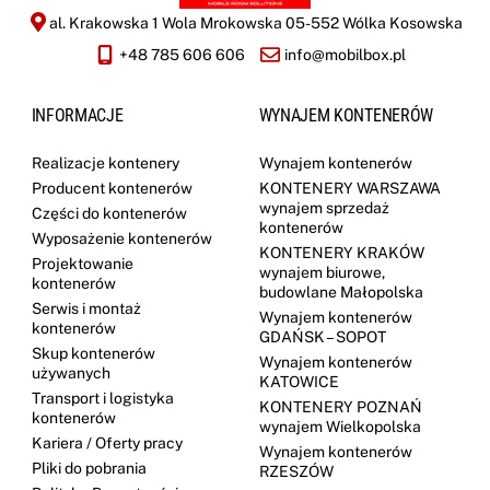
al. Krakowska 1 Wola Mrokowska 05-552 Wólka Kosowska
+48 785 606 606
info@mobilbox.pl
INFORMACJE
WYNAJEM KONTENERÓW
Realizacje kontenery
Wynajem kontenerów
Producent kontenerów
KONTENERY WARSZAWA
wynajem sprzedaż
Części do kontenerów
kontenerów
Wyposażenie kontenerów
KONTENERY KRAKÓW
Projektowanie
wynajem biurowe,
kontenerów
budowlane Małopolska
Serwis i montaż
Wynajem kontenerów
kontenerów
GDAŃSK – SOPOT
Skup kontenerów
Wynajem kontenerów
używanych
KATOWICE
Transport i logistyka
KONTENERY POZNAŃ
kontenerów
wynajem Wielkopolska
Kariera / Oferty pracy
Wynajem kontenerów
Pliki do pobrania
RZESZÓW