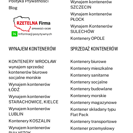
Polityka Prywatności
Wynajem kontenerów
SZCZECIN
Blog
Wynajem kontenerów
PŁOCK
Wynajem Kontenerów
SULECHÓW
Kontenery OPOLE
WYNAJEM KONTENERÓW
SPRZEDAŻ KONTENERÓW
KONTENERY WROCŁAW
Kontenery biurowe
wynajem sprzedaż
Kontenery mieszkalne
kontenerów biurowe
Kontenery sanitarne
socjalne morskie
Kontenery socjalne
Wynajem kontenerów
Kontenery budowlane
ŁÓDŹ
Kontenery morskie
Wynajem kontenerów
STARACHOWICE, KIELCE
Kontenery magazynowe
Wynajem kontenerów
Kontener składany typu
LUBLIN
Flat Pack
Kontenery KOSZALIN
Kontenery transportowe
Wynajem kontenerów
Kontener przemysłowy