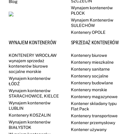
SZCZECIN
Blog
Wynajem kontenerów
PŁOCK
Wynajem Kontenerów
SULECHÓW
Kontenery OPOLE
WYNAJEM KONTENERÓW
SPRZEDAŻ KONTENERÓW
KONTENERY WROCŁAW
Kontenery biurowe
wynajem sprzedaż
Kontenery mieszkalne
kontenerów biurowe
Kontenery sanitarne
socjalne morskie
Kontenery socjalne
Wynajem kontenerów
Kontenery budowlane
ŁÓDŹ
Kontenery morskie
Wynajem kontenerów
STARACHOWICE, KIELCE
Kontenery magazynowe
Wynajem kontenerów
Kontener składany typu
LUBLIN
Flat Pack
Kontenery KOSZALIN
Kontenery transportowe
Wynajem kontenerów
Kontener przemysłowy
BIAŁYSTOK
Kontener używany