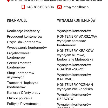
+48 785 606 606
info@mobilbox.pl
INFORMACJE
WYNAJEM KONTENERÓW
Realizacje kontenery
Wynajem kontenerów
Producent kontenerów
KONTENERY WARSZAWA
wynajem sprzedaż
Części do kontenerów
kontenerów
Wyposażenie kontenerów
KONTENERY KRAKÓW
Projektowanie
wynajem biurowe,
kontenerów
budowlane Małopolska
Serwis i montaż
Wynajem kontenerów
kontenerów
GDAŃSK – SOPOT
Skup kontenerów
Wynajem kontenerów
używanych
KATOWICE
Transport i logistyka
KONTENERY POZNAŃ
kontenerów
wynajem Wielkopolska
Kariera / Oferty pracy
Wynajem kontenerów
Pliki do pobrania
RZESZÓW
Polityka Prywatności
Wynajem kontenerów