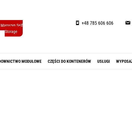
+48 785 606 606
Magazyn Self
Storage
DOWNICTWO MODUŁOWE
CZĘŚCI DO KONTENERÓW
USŁUGI
WYPOSA