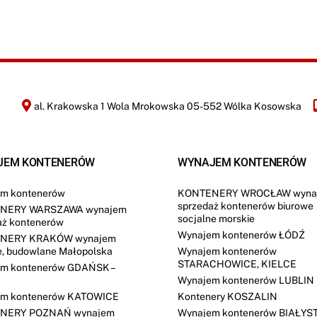
i
z
a
c
j
i
*
al. Krakowska 1 Wola Mrokowska 05-552 Wólka Kosowska
JEM KONTENERÓW
WYNAJEM KONTENERÓW
m kontenerów
KONTENERY WROCŁAW wyna
sprzedaż kontenerów biurowe
NERY WARSZAWA wynajem
socjalne morskie
aż kontenerów
Wynajem kontenerów ŁÓDŹ
NERY KRAKÓW wynajem
e, budowlane Małopolska
Wynajem kontenerów
STARACHOWICE, KIELCE
m kontenerów GDAŃSK –
Wynajem kontenerów LUBLIN
m kontenerów KATOWICE
Kontenery KOSZALIN
NERY POZNAŃ wynajem
Wynajem kontenerów BIAŁYS