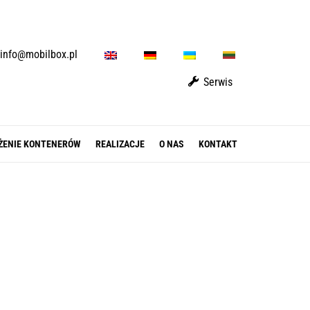
E
D
U
L
info@mobilbox.pl
N
E
A
T
Serwis
ŻENIE KONTENERÓW
REALIZACJE
O NAS
KONTAKT