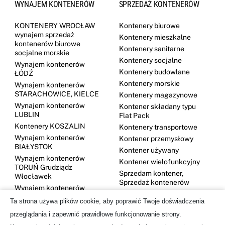
WYNAJEM KONTENERÓW
SPRZEDAŻ KONTENERÓW
KONTENERY WROCŁAW
Kontenery biurowe
wynajem sprzedaż
Kontenery mieszkalne
kontenerów biurowe
Kontenery sanitarne
socjalne morskie
Kontenery socjalne
Wynajem kontenerów
Kontenery budowlane
ŁÓDŹ
Kontenery morskie
Wynajem kontenerów
STARACHOWICE, KIELCE
Kontenery magazynowe
Wynajem kontenerów
Kontener składany typu
LUBLIN
Flat Pack
Kontenery KOSZALIN
Kontenery transportowe
Wynajem kontenerów
Kontener przemysłowy
BIAŁYSTOK
Kontener używany
Wynajem kontenerów
Kontener wielofunkcyjny
TORUŃ Grudziądz
Sprzedam kontener,
Włocławek
Sprzedaż kontenerów
Wynajem kontenerów
DĘBICA
Ta strona używa plików cookie, aby poprawić Twoje doświadczenia
Kontenery GDYNIA
przeglądania i zapewnić prawidłowe funkcjonowanie strony.
Wynajem kontenerów