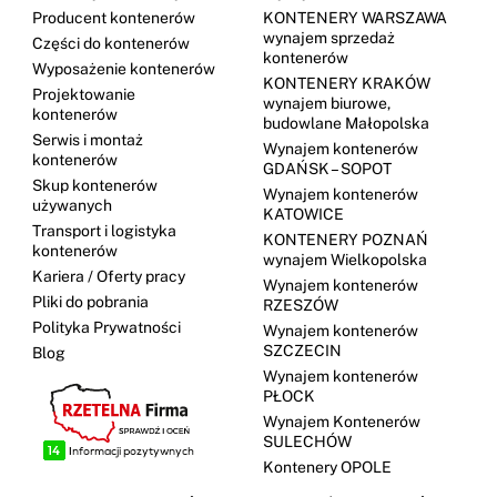
Producent kontenerów
KONTENERY WARSZAWA
wynajem sprzedaż
Części do kontenerów
kontenerów
Wyposażenie kontenerów
KONTENERY KRAKÓW
Projektowanie
wynajem biurowe,
kontenerów
budowlane Małopolska
Serwis i montaż
Wynajem kontenerów
kontenerów
GDAŃSK – SOPOT
Skup kontenerów
Wynajem kontenerów
używanych
KATOWICE
Transport i logistyka
KONTENERY POZNAŃ
kontenerów
wynajem Wielkopolska
Kariera / Oferty pracy
Wynajem kontenerów
Pliki do pobrania
RZESZÓW
Polityka Prywatności
Wynajem kontenerów
SZCZECIN
Blog
Wynajem kontenerów
PŁOCK
Wynajem Kontenerów
SULECHÓW
Kontenery OPOLE