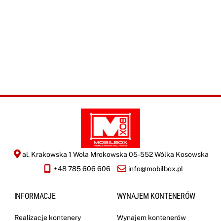
O
i
r
oferty zgodnie z
*
r
Polityką
e
Prywatności
*
m
a
y
l
i
WYŚLIJ
z
a
c
j
i
*
al. Krakowska 1 Wola Mrokowska 05-552 Wólka Kosowska
+48 785 606 606
info@mobilbox.pl
INFORMACJE
WYNAJEM KONTENERÓW
Realizacje kontenery
Wynajem kontenerów