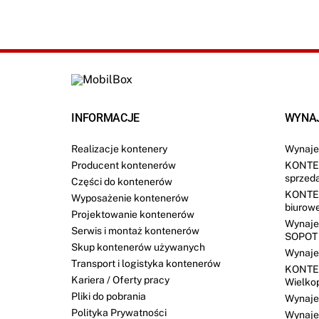
*
INFORMACJE
WYNA
Realizacje kontenery
Wynaje
Producent kontenerów
KONTE
sprzed
Części do kontenerów
KONTE
Wyposażenie kontenerów
biurow
Projektowanie kontenerów
Wynaje
Serwis i montaż kontenerów
SOPOT
Skup kontenerów używanych
Wynaje
Transport i logistyka kontenerów
KONTE
Kariera / Oferty pracy
Wielko
Pliki do pobrania
Wynaj
Polityka Prywatności
Wynaje