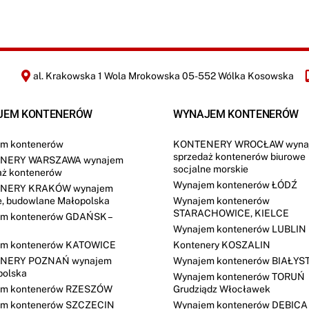
al. Krakowska 1 Wola Mrokowska 05-552 Wólka Kosowska
JEM KONTENERÓW
WYNAJEM KONTENERÓW
m kontenerów
KONTENERY WROCŁAW wyna
sprzedaż kontenerów biurowe
NERY WARSZAWA wynajem
socjalne morskie
aż kontenerów
Wynajem kontenerów ŁÓDŹ
NERY KRAKÓW wynajem
e, budowlane Małopolska
Wynajem kontenerów
STARACHOWICE, KIELCE
m kontenerów GDAŃSK –
Wynajem kontenerów LUBLIN
m kontenerów KATOWICE
Kontenery KOSZALIN
NERY POZNAŃ wynajem
Wynajem kontenerów BIAŁYS
polska
Wynajem kontenerów TORUŃ
em kontenerów RZESZÓW
Grudziądz Włocławek
m kontenerów SZCZECIN
Wynajem kontenerów DĘBICA