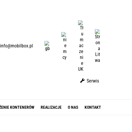
U
A
L
D
T
E
E
info@mobilbox.pl
N
Serwis
ŻENIE KONTENERÓW
REALIZACJE
O NAS
KONTAKT