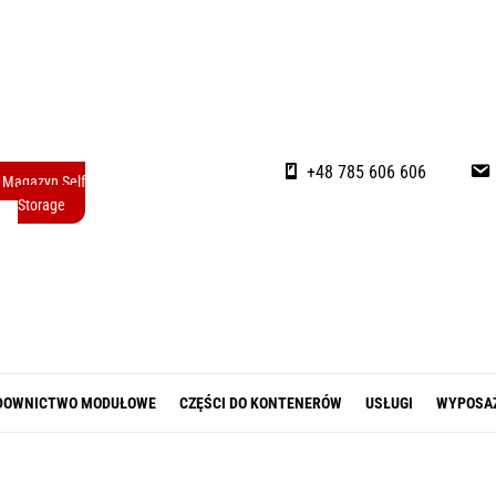
+48 785 606 606
Magazyn Self
Storage
DOWNICTWO MODUŁOWE
CZĘŚCI DO KONTENERÓW
USŁUGI
WYPOSA