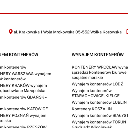
c
j
i
*
al. Krakowska 1 Wola Mrokowska 05-552 Wólka Kosowska
JEM KONTENERÓW
WYNAJEM KONTENERÓW
m kontenerów
KONTENERY WROCŁAW wyna
sprzedaż kontenerów biurowe
NERY WARSZAWA wynajem
socjalne morskie
aż kontenerów
Wynajem kontenerów ŁÓDŹ
NERY KRAKÓW wynajem
e, budowlane Małopolska
Wynajem kontenerów
STARACHOWICE, KIELCE
m kontenerów GDAŃSK –
Wynajem kontenerów LUBLIN
m kontenerów KATOWICE
Kontenery KOSZALIN
NERY POZNAŃ wynajem
Wynajem kontenerów BIAŁYS
polska
Wynajem kontenerów TORUŃ
em kontenerów RZESZÓW
Grudziądz Włocławek