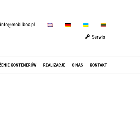
E
D
U
L
info@mobilbox.pl
N
E
A
T
Serwis
ŻENIE KONTENERÓW
REALIZACJE
O NAS
KONTAKT