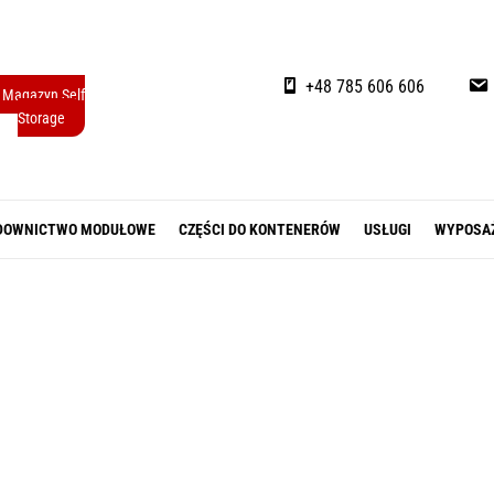
+48 785 606 606
Magazyn Self
Storage
DOWNICTWO MODUŁOWE
CZĘŚCI DO KONTENERÓW
USŁUGI
WYPOSA