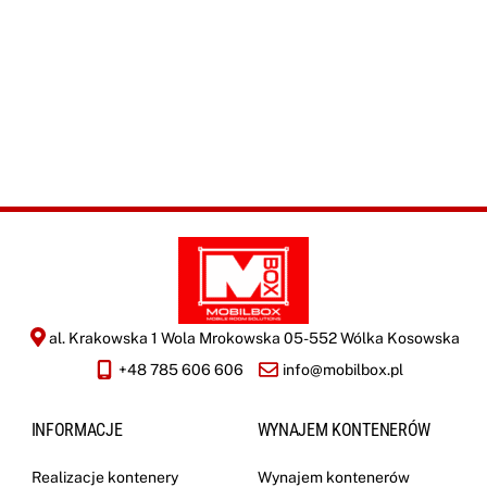
O
i
r
oferty zgodnie z
*
r
Polityką
e
Prywatności
*
m
a
y
l
i
WYŚLIJ
z
a
c
j
i
*
al. Krakowska 1 Wola Mrokowska 05-552 Wólka Kosowska
+48 785 606 606
info@mobilbox.pl
INFORMACJE
WYNAJEM KONTENERÓW
Realizacje kontenery
Wynajem kontenerów