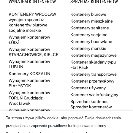
WYNAJEM KONTENERÓW
SPRZEDAŻ KONTENERÓW
KONTENERY WROCŁAW
Kontenery biurowe
wynajem sprzedaż
Kontenery mieszkalne
kontenerów biurowe
Kontenery sanitarne
socjalne morskie
Kontenery socjalne
Wynajem kontenerów
Kontenery budowlane
ŁÓDŹ
Kontenery morskie
Wynajem kontenerów
STARACHOWICE, KIELCE
Kontenery magazynowe
Wynajem kontenerów
Kontener składany typu
LUBLIN
Flat Pack
Kontenery KOSZALIN
Kontenery transportowe
Wynajem kontenerów
Kontener przemysłowy
BIAŁYSTOK
Kontener używany
Wynajem kontenerów
Kontener wielofunkcyjny
TORUŃ Grudziądz
Sprzedam kontener,
Włocławek
Sprzedaż kontenerów
Wynajem kontenerów
DĘBICA
Ta strona używa plików cookie, aby poprawić Twoje doświadczenia
Kontenery GDYNIA
przeglądania i zapewnić prawidłowe funkcjonowanie strony.
Wynajem kontenerów