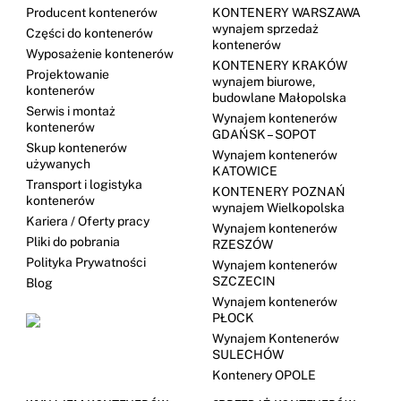
Producent kontenerów
KONTENERY WARSZAWA
wynajem sprzedaż
Części do kontenerów
kontenerów
Wyposażenie kontenerów
KONTENERY KRAKÓW
Projektowanie
wynajem biurowe,
kontenerów
budowlane Małopolska
Serwis i montaż
Wynajem kontenerów
kontenerów
GDAŃSK – SOPOT
Skup kontenerów
Wynajem kontenerów
używanych
KATOWICE
Transport i logistyka
KONTENERY POZNAŃ
kontenerów
wynajem Wielkopolska
Kariera / Oferty pracy
Wynajem kontenerów
Pliki do pobrania
RZESZÓW
Polityka Prywatności
Wynajem kontenerów
SZCZECIN
Blog
Wynajem kontenerów
PŁOCK
Wynajem Kontenerów
SULECHÓW
Kontenery OPOLE