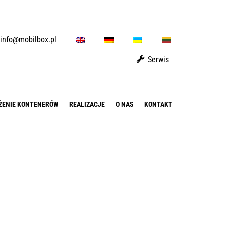
E
D
U
L
info@mobilbox.pl
N
E
A
T
Serwis
ŻENIE KONTENERÓW
REALIZACJE
O NAS
KONTAKT