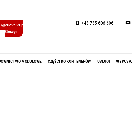
+48 785 606 606
Magazyn Self
Storage
DOWNICTWO MODUŁOWE
CZĘŚCI DO KONTENERÓW
USŁUGI
WYPOSA