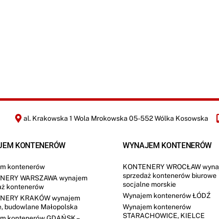
z
zgodnie z
Polityką Prywatności
*
O
ś
a
a
D
ć
f
r
O
i
r
WYŚLIJ
*
r
e
m
a
y
l
i
z
a
c
j
i
*
al. Krakowska 1 Wola Mrokowska 05-552 Wólka Kosowska
JEM KONTENERÓW
WYNAJEM KONTENERÓW
m kontenerów
KONTENERY WROCŁAW wyna
sprzedaż kontenerów biurowe
NERY WARSZAWA wynajem
socjalne morskie
aż kontenerów
Wynajem kontenerów ŁÓDŹ
NERY KRAKÓW wynajem
e, budowlane Małopolska
Wynajem kontenerów
STARACHOWICE, KIELCE
m kontenerów GDAŃSK –