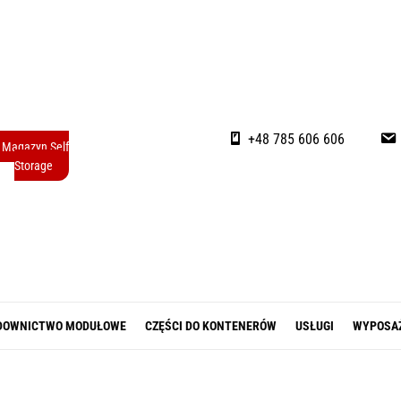
+48 785 606 606
Magazyn Self
Storage
DOWNICTWO MODUŁOWE
CZĘŚCI DO KONTENERÓW
USŁUGI
WYPOSA