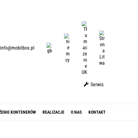
U
A
L
D
T
E
E
info@mobilbox.pl
N
Serwis
ŻENIE KONTENERÓW
REALIZACJE
O NAS
KONTAKT