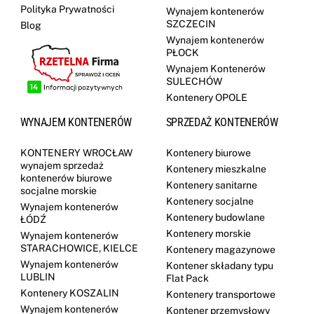
Polityka Prywatności
Wynajem kontenerów
SZCZECIN
Blog
Wynajem kontenerów
PŁOCK
Wynajem Kontenerów
SULECHÓW
Kontenery OPOLE
WYNAJEM KONTENERÓW
SPRZEDAŻ KONTENERÓW
KONTENERY WROCŁAW
Kontenery biurowe
wynajem sprzedaż
Kontenery mieszkalne
kontenerów biurowe
Kontenery sanitarne
socjalne morskie
Kontenery socjalne
Wynajem kontenerów
Kontenery budowlane
ŁÓDŹ
Kontenery morskie
Wynajem kontenerów
STARACHOWICE, KIELCE
Kontenery magazynowe
Wynajem kontenerów
Kontener składany typu
LUBLIN
Flat Pack
Kontenery KOSZALIN
Kontenery transportowe
Wynajem kontenerów
Kontener przemysłowy