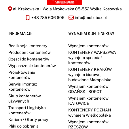
al. Krakowska 1 Wola Mrokowska 05-552 Wólka Kosowska
+48 785 606 606
info@mobilbox.pl
INFORMACJE
WYNAJEM KONTENERÓW
Realizacje kontenery
Wynajem kontenerów
Producent kontenerów
KONTENERY WARSZAWA
wynajem sprzedaż
Części do kontenerów
kontenerów
Wyposażenie kontenerów
KONTENERY KRAKÓW
Projektowanie
wynajem biurowe,
kontenerów
budowlane Małopolska
Serwis i montaż
Wynajem kontenerów
kontenerów
GDAŃSK – SOPOT
Skup kontenerów
Wynajem kontenerów
używanych
KATOWICE
Transport i logistyka
KONTENERY POZNAŃ
kontenerów
wynajem Wielkopolska
Kariera / Oferty pracy
Wynajem kontenerów
Pliki do pobrania
RZESZÓW