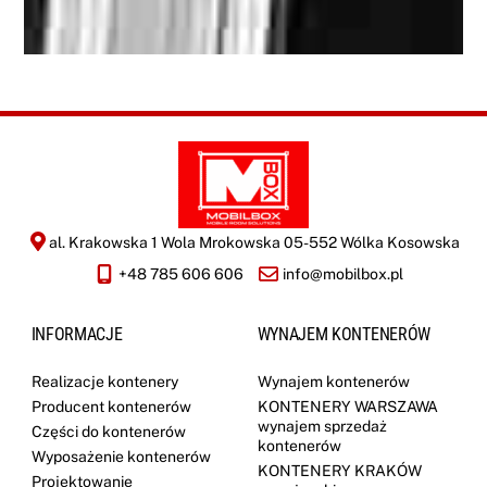
c
j
i
*
al. Krakowska 1 Wola Mrokowska 05-552 Wólka Kosowska
+48 785 606 606
info@mobilbox.pl
INFORMACJE
WYNAJEM KONTENERÓW
Realizacje kontenery
Wynajem kontenerów
Producent kontenerów
KONTENERY WARSZAWA
wynajem sprzedaż
Części do kontenerów
kontenerów
Wyposażenie kontenerów
KONTENERY KRAKÓW
Projektowanie