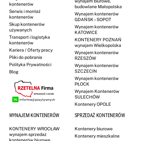
wynajem biurowe,
kontenerów
budowlane Małopolska
Serwis i montaż
Wynajem kontenerów
kontenerów
GDAŃSK – SOPOT
Skup kontenerów
Wynajem kontenerów
używanych
KATOWICE
Transport i logistyka
KONTENERY POZNAŃ
kontenerów
wynajem Wielkopolska
Kariera / Oferty pracy
Wynajem kontenerów
Pliki do pobrania
RZESZÓW
Polityka Prywatności
Wynajem kontenerów
SZCZECIN
Blog
Wynajem kontenerów
PŁOCK
Wynajem Kontenerów
SULECHÓW
Kontenery OPOLE
WYNAJEM KONTENERÓW
SPRZEDAŻ KONTENERÓW
KONTENERY WROCŁAW
Kontenery biurowe
wynajem sprzedaż
Kontenery mieszkalne
kontenerów biurowe