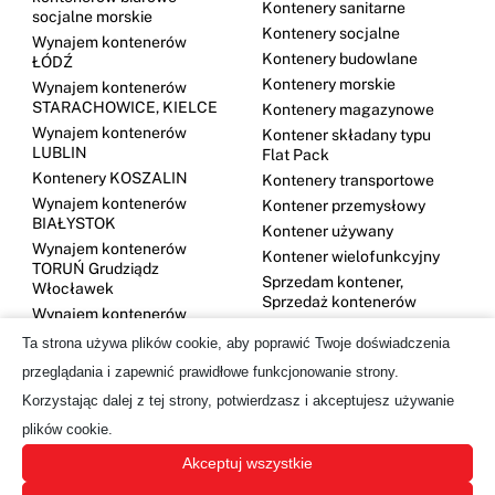
Kontenery sanitarne
socjalne morskie
Kontenery socjalne
Wynajem kontenerów
Kontenery budowlane
ŁÓDŹ
Kontenery morskie
Wynajem kontenerów
STARACHOWICE, KIELCE
Kontenery magazynowe
Wynajem kontenerów
Kontener składany typu
LUBLIN
Flat Pack
Kontenery KOSZALIN
Kontenery transportowe
Wynajem kontenerów
Kontener przemysłowy
BIAŁYSTOK
Kontener używany
Wynajem kontenerów
Kontener wielofunkcyjny
TORUŃ Grudziądz
Sprzedam kontener,
Włocławek
Sprzedaż kontenerów
Wynajem kontenerów
DĘBICA
Ta strona używa plików cookie, aby poprawić Twoje doświadczenia
Kontenery GDYNIA
przeglądania i zapewnić prawidłowe funkcjonowanie strony.
Wynajem kontenerów
Korzystając dalej z tej strony, potwierdzasz i akceptujesz używanie
OLSZTYN
plików cookie.
Wynajem kontenerów
SUWAŁKI
Akceptuj wszystkie
Wynajem kontenerów