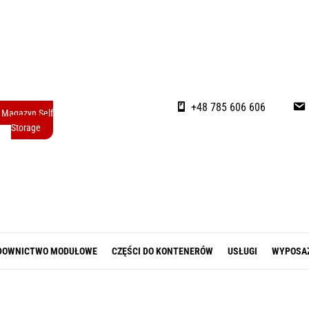
+48 785 606 606
Magazyn Self
Storage
DOWNICTWO MODUŁOWE
CZĘŚCI DO KONTENERÓW
USŁUGI
WYPOSA