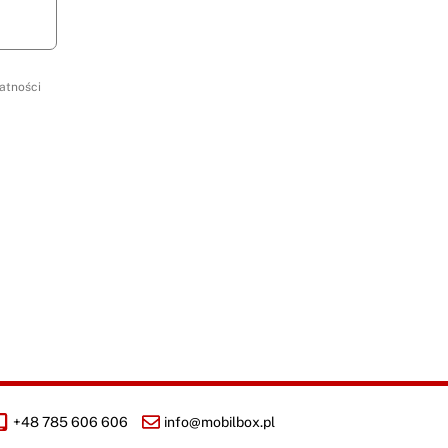
atności
*
+48 785 606 606
info@mobilbox.pl