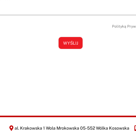
n
u
*
yrażam zgodę na kontakt w celu przedstawienia oferty zgodnie z
Polityką Pryw
WYŚLIJ
al. Krakowska 1 Wola Mrokowska 05-552 Wólka Kosowska