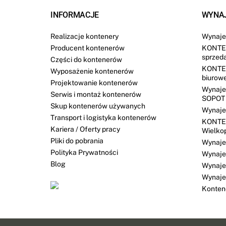
INFORMACJE
WYNA
Realizacje kontenery
Wynaje
Producent kontenerów
KONTE
sprzed
Części do kontenerów
KONTE
Wyposażenie kontenerów
biurow
Projektowanie kontenerów
Wynaje
Serwis i montaż kontenerów
SOPOT
Skup kontenerów używanych
Wynaje
Transport i logistyka kontenerów
KONTE
Kariera / Oferty pracy
Wielko
Pliki do pobrania
Wynaj
Polityka Prywatności
Wynaje
Blog
Wynaje
Wynaj
Konten