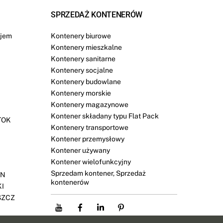
SPRZEDAŻ KONTENERÓW
jem
Kontenery biurowe
Kontenery mieszkalne
Kontenery sanitarne
Kontenery socjalne
Kontenery budowlane
Kontenery morskie
Kontenery magazynowe
Kontener składany typu Flat Pack
TOK
Kontenery transportowe
Kontener przemysłowy
Kontener używany
Kontener wielofunkcyjny
Sprzedam kontener, Sprzedaż
YN
kontenerów
KI
SZCZ