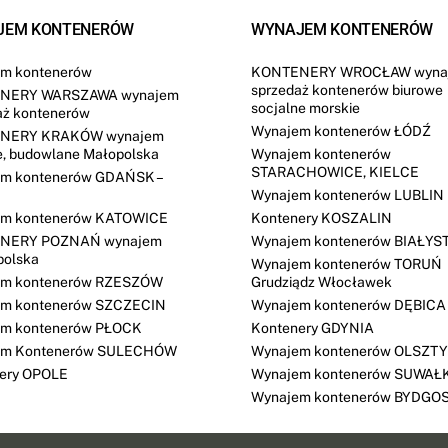
JEM KONTENERÓW
WYNAJEM KONTENERÓW
m kontenerów
KONTENERY WROCŁAW wyna
sprzedaż kontenerów biurowe
NERY WARSZAWA wynajem
socjalne morskie
aż kontenerów
Wynajem kontenerów ŁÓDŹ
NERY KRAKÓW wynajem
e, budowlane Małopolska
Wynajem kontenerów
STARACHOWICE, KIELCE
m kontenerów GDAŃSK –
Wynajem kontenerów LUBLIN
m kontenerów KATOWICE
Kontenery KOSZALIN
NERY POZNAŃ wynajem
Wynajem kontenerów BIAŁYS
polska
Wynajem kontenerów TORUŃ
em kontenerów RZESZÓW
Grudziądz Włocławek
m kontenerów SZCZECIN
Wynajem kontenerów DĘBICA
m kontenerów PŁOCK
Kontenery GDYNIA
em Kontenerów SULECHÓW
Wynajem kontenerów OLSZT
ery OPOLE
Wynajem kontenerów SUWAŁ
Wynajem kontenerów BYDGO