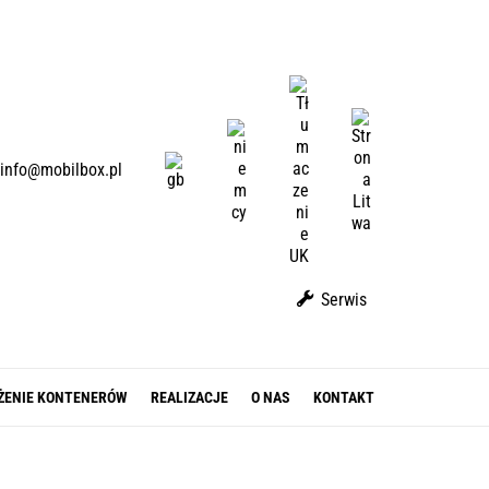
U
A
L
D
T
E
E
info@mobilbox.pl
N
Serwis
ŻENIE KONTENERÓW
REALIZACJE
O NAS
KONTAKT