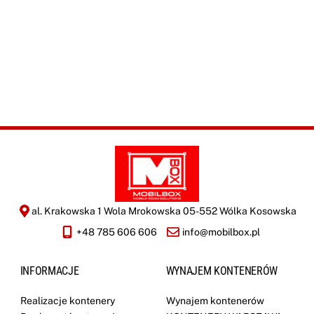
r
oferty zgodnie z
*
r
Polityką
e
Prywatności
*
m
a
y
l
i
WYŚLIJ
z
a
c
j
i
*
al. Krakowska 1 Wola Mrokowska 05-552 Wólka Kosowska
+48 785 606 606
info@mobilbox.pl
INFORMACJE
WYNAJEM KONTENERÓW
Realizacje kontenery
Wynajem kontenerów