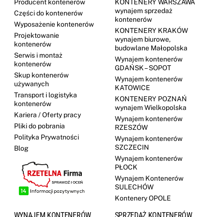
Producent kontenerów
KONTENERY WARSZAWA
wynajem sprzedaż
Części do kontenerów
kontenerów
Wyposażenie kontenerów
KONTENERY KRAKÓW
Projektowanie
wynajem biurowe,
kontenerów
budowlane Małopolska
Serwis i montaż
Wynajem kontenerów
kontenerów
GDAŃSK – SOPOT
Skup kontenerów
Wynajem kontenerów
używanych
KATOWICE
Transport i logistyka
KONTENERY POZNAŃ
kontenerów
wynajem Wielkopolska
Kariera / Oferty pracy
Wynajem kontenerów
Pliki do pobrania
RZESZÓW
Polityka Prywatności
Wynajem kontenerów
SZCZECIN
Blog
Wynajem kontenerów
PŁOCK
Wynajem Kontenerów
SULECHÓW
Kontenery OPOLE
WYNAJEM KONTENERÓW
SPRZEDAŻ KONTENERÓW