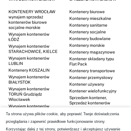
KONTENERY WROCŁAW
Kontenery biurowe
wynajem sprzedaż
Kontenery mieszkalne
kontenerów biurowe
Kontenery sanitarne
socjalne morskie
Kontenery socjalne
Wynajem kontenerów
Kontenery budowlane
ŁÓDŹ
Kontenery morskie
Wynajem kontenerów
STARACHOWICE, KIELCE
Kontenery magazynowe
Wynajem kontenerów
Kontener składany typu
LUBLIN
Flat Pack
Kontenery KOSZALIN
Kontenery transportowe
Wynajem kontenerów
Kontener przemysłowy
BIAŁYSTOK
Kontener używany
Wynajem kontenerów
Kontener wielofunkcyjny
TORUŃ Grudziądz
Sprzedam kontener,
Włocławek
Sprzedaż kontenerów
Wynajem kontenerów
DĘBICA
Ta strona używa plików cookie, aby poprawić Twoje doświadczenia
Kontenery GDYNIA
przeglądania i zapewnić prawidłowe funkcjonowanie strony.
Wynajem kontenerów
Korzystając dalej z tej strony, potwierdzasz i akceptujesz używanie
OLSZTYN