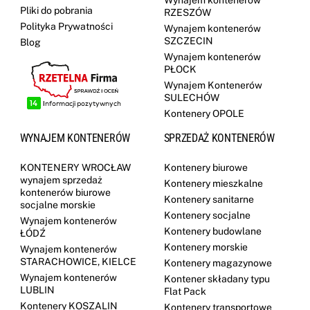
Pliki do pobrania
RZESZÓW
Polityka Prywatności
Wynajem kontenerów
SZCZECIN
Blog
Wynajem kontenerów
PŁOCK
Wynajem Kontenerów
SULECHÓW
Kontenery OPOLE
WYNAJEM KONTENERÓW
SPRZEDAŻ KONTENERÓW
KONTENERY WROCŁAW
Kontenery biurowe
wynajem sprzedaż
Kontenery mieszkalne
kontenerów biurowe
Kontenery sanitarne
socjalne morskie
Kontenery socjalne
Wynajem kontenerów
Kontenery budowlane
ŁÓDŹ
Kontenery morskie
Wynajem kontenerów
STARACHOWICE, KIELCE
Kontenery magazynowe
Wynajem kontenerów
Kontener składany typu
LUBLIN
Flat Pack
Kontenery KOSZALIN
Kontenery transportowe