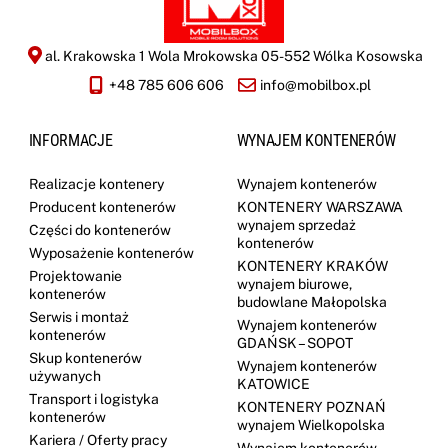
al. Krakowska 1 Wola Mrokowska 05-552 Wólka Kosowska
+48 785 606 606
info@mobilbox.pl
INFORMACJE
WYNAJEM KONTENERÓW
Realizacje kontenery
Wynajem kontenerów
Producent kontenerów
KONTENERY WARSZAWA
wynajem sprzedaż
Części do kontenerów
kontenerów
Wyposażenie kontenerów
KONTENERY KRAKÓW
Projektowanie
wynajem biurowe,
kontenerów
budowlane Małopolska
Serwis i montaż
Wynajem kontenerów
kontenerów
GDAŃSK – SOPOT
Skup kontenerów
Wynajem kontenerów
używanych
KATOWICE
Transport i logistyka
KONTENERY POZNAŃ
kontenerów
wynajem Wielkopolska
Kariera / Oferty pracy
Wynajem kontenerów