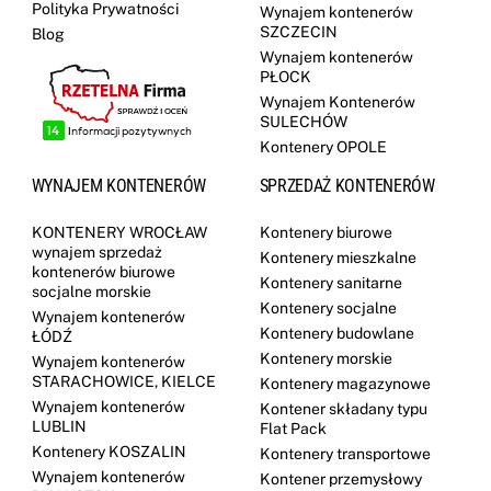
Polityka Prywatności
Wynajem kontenerów
SZCZECIN
Blog
Wynajem kontenerów
PŁOCK
Wynajem Kontenerów
SULECHÓW
Kontenery OPOLE
WYNAJEM KONTENERÓW
SPRZEDAŻ KONTENERÓW
KONTENERY WROCŁAW
Kontenery biurowe
wynajem sprzedaż
Kontenery mieszkalne
kontenerów biurowe
Kontenery sanitarne
socjalne morskie
Kontenery socjalne
Wynajem kontenerów
Kontenery budowlane
ŁÓDŹ
Kontenery morskie
Wynajem kontenerów
STARACHOWICE, KIELCE
Kontenery magazynowe
Wynajem kontenerów
Kontener składany typu
LUBLIN
Flat Pack
Kontenery KOSZALIN
Kontenery transportowe
Wynajem kontenerów
Kontener przemysłowy