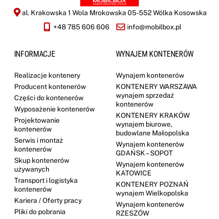
al. Krakowska 1 Wola Mrokowska 05-552 Wólka Kosowska
+48 785 606 606
info@mobilbox.pl
INFORMACJE
WYNAJEM KONTENERÓW
Realizacje kontenery
Wynajem kontenerów
Producent kontenerów
KONTENERY WARSZAWA
wynajem sprzedaż
Części do kontenerów
kontenerów
Wyposażenie kontenerów
KONTENERY KRAKÓW
Projektowanie
wynajem biurowe,
kontenerów
budowlane Małopolska
Serwis i montaż
Wynajem kontenerów
kontenerów
GDAŃSK – SOPOT
Skup kontenerów
Wynajem kontenerów
używanych
KATOWICE
Transport i logistyka
KONTENERY POZNAŃ
kontenerów
wynajem Wielkopolska
Kariera / Oferty pracy
Wynajem kontenerów
Pliki do pobrania
RZESZÓW