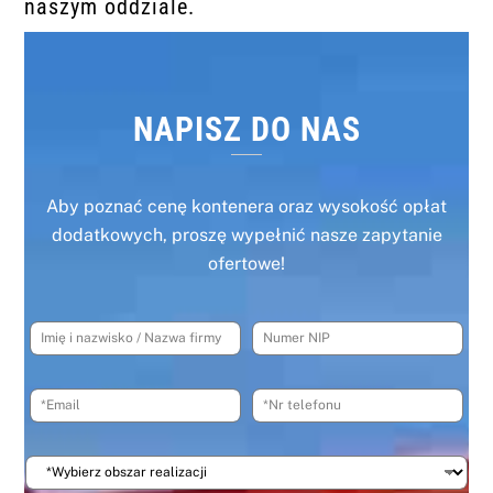
naszym oddziale.
NAPISZ DO NAS
Aby poznać cenę kontenera oraz wysokość opłat
dodatkowych, proszę wypełnić nasze zapytanie
ofertowe!
I
N
m
u
i
m
ę
e
E
N
i
r
m
r
n
N
a
t
a
I
i
e
z
P
W
l
l
w
y
*
e