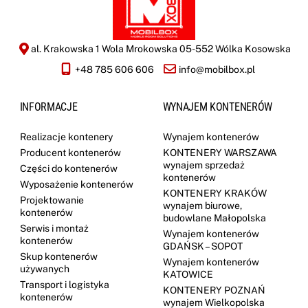
al. Krakowska 1 Wola Mrokowska 05-552 Wólka Kosowska
+48 785 606 606
info@mobilbox.pl
INFORMACJE
WYNAJEM KONTENERÓW
Realizacje kontenery
Wynajem kontenerów
Producent kontenerów
KONTENERY WARSZAWA
wynajem sprzedaż
Części do kontenerów
kontenerów
Wyposażenie kontenerów
KONTENERY KRAKÓW
Projektowanie
wynajem biurowe,
kontenerów
budowlane Małopolska
Serwis i montaż
Wynajem kontenerów
kontenerów
GDAŃSK – SOPOT
Skup kontenerów
Wynajem kontenerów
używanych
KATOWICE
Transport i logistyka
KONTENERY POZNAŃ
kontenerów
wynajem Wielkopolska