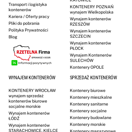
KATOWICE
Transport i logistyka
KONTENERY POZNAŃ
kontenerów
wynajem Wielkopolska
Kariera / Oferty pracy
Wynajem kontenerów
Pliki do pobrania
RZESZÓW
Polityka Prywatności
Wynajem kontenerów
SZCZECIN
Blog
Wynajem kontenerów
PŁOCK
Wynajem Kontenerów
SULECHÓW
Kontenery OPOLE
WYNAJEM KONTENERÓW
SPRZEDAŻ KONTENERÓW
KONTENERY WROCŁAW
Kontenery biurowe
wynajem sprzedaż
Kontenery mieszkalne
kontenerów biurowe
Kontenery sanitarne
socjalne morskie
Kontenery socjalne
Wynajem kontenerów
Kontenery budowlane
ŁÓDŹ
Kontenery morskie
Wynajem kontenerów
STARACHOWICE, KIELCE
Kontenery magazynowe