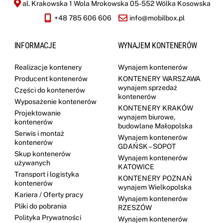
al. Krakowska 1 Wola Mrokowska 05-552 Wólka Kosowska
+48 785 606 606
info@mobilbox.pl
INFORMACJE
WYNAJEM KONTENERÓW
Realizacje kontenery
Wynajem kontenerów
Producent kontenerów
KONTENERY WARSZAWA
wynajem sprzedaż
Części do kontenerów
kontenerów
Wyposażenie kontenerów
KONTENERY KRAKÓW
Projektowanie
wynajem biurowe,
kontenerów
budowlane Małopolska
Serwis i montaż
Wynajem kontenerów
kontenerów
GDAŃSK – SOPOT
Skup kontenerów
Wynajem kontenerów
używanych
KATOWICE
Transport i logistyka
KONTENERY POZNAŃ
kontenerów
wynajem Wielkopolska
Kariera / Oferty pracy
Wynajem kontenerów
Pliki do pobrania
RZESZÓW
Polityka Prywatności
Wynajem kontenerów