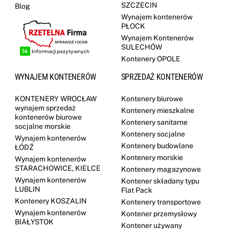
SZCZECIN
Blog
Wynajem kontenerów
PŁOCK
Wynajem Kontenerów
SULECHÓW
Kontenery OPOLE
WYNAJEM KONTENERÓW
SPRZEDAŻ KONTENERÓW
KONTENERY WROCŁAW
Kontenery biurowe
wynajem sprzedaż
Kontenery mieszkalne
kontenerów biurowe
Kontenery sanitarne
socjalne morskie
Kontenery socjalne
Wynajem kontenerów
Kontenery budowlane
ŁÓDŹ
Kontenery morskie
Wynajem kontenerów
STARACHOWICE, KIELCE
Kontenery magazynowe
Wynajem kontenerów
Kontener składany typu
LUBLIN
Flat Pack
Kontenery KOSZALIN
Kontenery transportowe
Wynajem kontenerów
Kontener przemysłowy
BIAŁYSTOK
Kontener używany