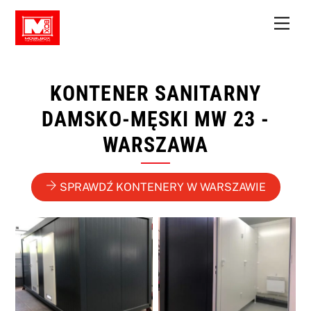
Skip
Men
to
content
KONTENER SANITARNY
DAMSKO-MĘSKI MW 23 -
WARSZAWA
SPRAWDŹ KONTENERY W WARSZAWIE