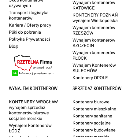
Skup kontenerów
Wynajem kontenerów
używanych
KATOWICE
Transport i logistyka
KONTENERY POZNAŃ
kontenerów
wynajem Wielkopolska
Kariera / Oferty pracy
Wynajem kontenerów
Pliki do pobrania
RZESZÓW
Polityka Prywatności
Wynajem kontenerów
SZCZECIN
Blog
Wynajem kontenerów
PŁOCK
Wynajem Kontenerów
SULECHÓW
Kontenery OPOLE
WYNAJEM KONTENERÓW
SPRZEDAŻ KONTENERÓW
KONTENERY WROCŁAW
Kontenery biurowe
wynajem sprzedaż
Kontenery mieszkalne
kontenerów biurowe
Kontenery sanitarne
socjalne morskie
Kontenery socjalne
Wynajem kontenerów
Kontenery budowlane
ŁÓDŹ