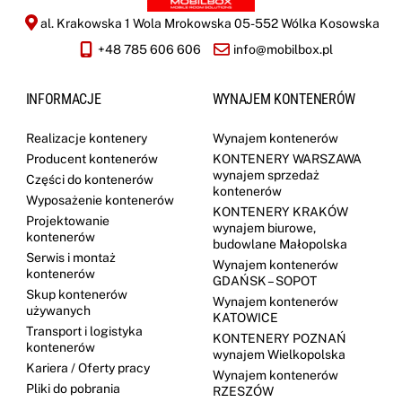
al. Krakowska 1 Wola Mrokowska 05-552 Wólka Kosowska
+48 785 606 606
info@mobilbox.pl
INFORMACJE
WYNAJEM KONTENERÓW
Realizacje kontenery
Wynajem kontenerów
Producent kontenerów
KONTENERY WARSZAWA
wynajem sprzedaż
Części do kontenerów
kontenerów
Wyposażenie kontenerów
KONTENERY KRAKÓW
Projektowanie
wynajem biurowe,
kontenerów
budowlane Małopolska
Serwis i montaż
Wynajem kontenerów
kontenerów
GDAŃSK – SOPOT
Skup kontenerów
Wynajem kontenerów
używanych
KATOWICE
Transport i logistyka
KONTENERY POZNAŃ
kontenerów
wynajem Wielkopolska
Kariera / Oferty pracy
Wynajem kontenerów
Pliki do pobrania
RZESZÓW