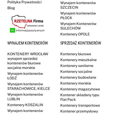
Polityka Prywatności
Wynajem kontenerów
SZCZECIN
Blog
Wynajem kontenerów
PŁOCK
Wynajem Kontenerów
SULECHÓW
Kontenery OPOLE
WYNAJEM KONTENERÓW
SPRZEDAŻ KONTENERÓW
KONTENERY WROCŁAW
Kontenery biurowe
wynajem sprzedaż
Kontenery mieszkalne
kontenerów biurowe
Kontenery sanitarne
socjalne morskie
Kontenery socjalne
Wynajem kontenerów
Kontenery budowlane
ŁÓDŹ
Kontenery morskie
Wynajem kontenerów
STARACHOWICE, KIELCE
Kontenery magazynowe
Wynajem kontenerów
Kontener składany typu
LUBLIN
Flat Pack
Kontenery KOSZALIN
Kontenery transportowe
Wynajem kontenerów
Kontener przemysłowy