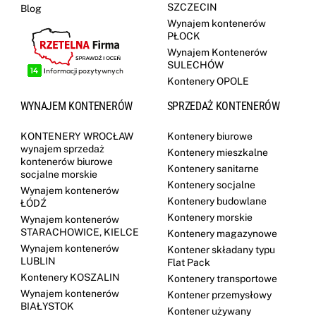
SZCZECIN
Blog
Wynajem kontenerów
PŁOCK
Wynajem Kontenerów
SULECHÓW
Kontenery OPOLE
WYNAJEM KONTENERÓW
SPRZEDAŻ KONTENERÓW
KONTENERY WROCŁAW
Kontenery biurowe
wynajem sprzedaż
Kontenery mieszkalne
kontenerów biurowe
Kontenery sanitarne
socjalne morskie
Kontenery socjalne
Wynajem kontenerów
Kontenery budowlane
ŁÓDŹ
Kontenery morskie
Wynajem kontenerów
STARACHOWICE, KIELCE
Kontenery magazynowe
Wynajem kontenerów
Kontener składany typu
LUBLIN
Flat Pack
Kontenery KOSZALIN
Kontenery transportowe
Wynajem kontenerów
Kontener przemysłowy
BIAŁYSTOK
Kontener używany