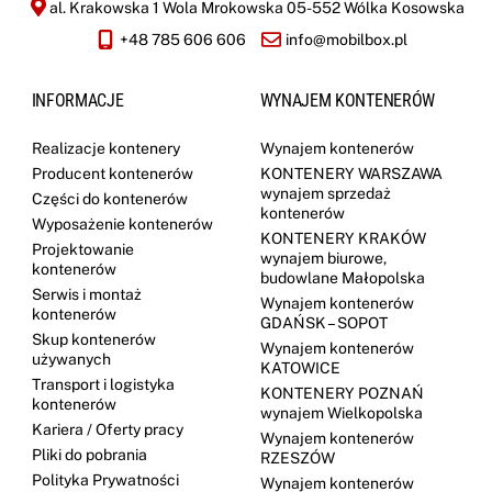
al. Krakowska 1 Wola Mrokowska 05-552 Wólka Kosowska
+48 785 606 606
info@mobilbox.pl
INFORMACJE
WYNAJEM KONTENERÓW
Realizacje kontenery
Wynajem kontenerów
Producent kontenerów
KONTENERY WARSZAWA
wynajem sprzedaż
Części do kontenerów
kontenerów
Wyposażenie kontenerów
KONTENERY KRAKÓW
Projektowanie
wynajem biurowe,
kontenerów
budowlane Małopolska
Serwis i montaż
Wynajem kontenerów
kontenerów
GDAŃSK – SOPOT
Skup kontenerów
Wynajem kontenerów
używanych
KATOWICE
Transport i logistyka
KONTENERY POZNAŃ
kontenerów
wynajem Wielkopolska
Kariera / Oferty pracy
Wynajem kontenerów
Pliki do pobrania
RZESZÓW
Polityka Prywatności
Wynajem kontenerów