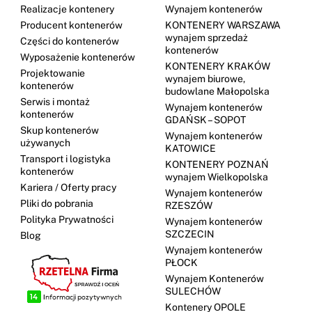
Realizacje kontenery
Wynajem kontenerów
Producent kontenerów
KONTENERY WARSZAWA
wynajem sprzedaż
Części do kontenerów
kontenerów
Wyposażenie kontenerów
KONTENERY KRAKÓW
Projektowanie
wynajem biurowe,
kontenerów
budowlane Małopolska
Serwis i montaż
Wynajem kontenerów
kontenerów
GDAŃSK – SOPOT
Skup kontenerów
Wynajem kontenerów
używanych
KATOWICE
Transport i logistyka
KONTENERY POZNAŃ
kontenerów
wynajem Wielkopolska
Kariera / Oferty pracy
Wynajem kontenerów
Pliki do pobrania
RZESZÓW
Polityka Prywatności
Wynajem kontenerów
SZCZECIN
Blog
Wynajem kontenerów
PŁOCK
Wynajem Kontenerów
SULECHÓW
Kontenery OPOLE