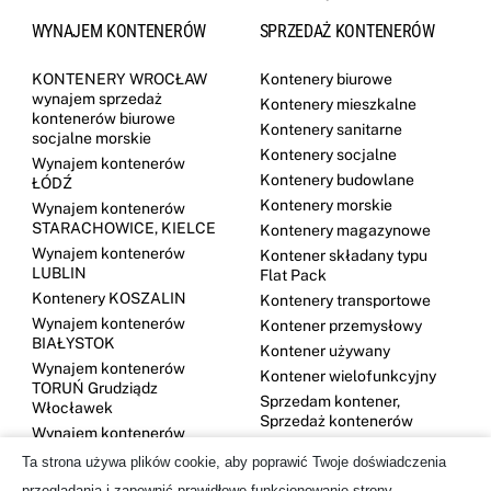
WYNAJEM KONTENERÓW
SPRZEDAŻ KONTENERÓW
KONTENERY WROCŁAW
Kontenery biurowe
wynajem sprzedaż
Kontenery mieszkalne
kontenerów biurowe
Kontenery sanitarne
socjalne morskie
Kontenery socjalne
Wynajem kontenerów
Kontenery budowlane
ŁÓDŹ
Kontenery morskie
Wynajem kontenerów
STARACHOWICE, KIELCE
Kontenery magazynowe
Wynajem kontenerów
Kontener składany typu
LUBLIN
Flat Pack
Kontenery KOSZALIN
Kontenery transportowe
Wynajem kontenerów
Kontener przemysłowy
BIAŁYSTOK
Kontener używany
Wynajem kontenerów
Kontener wielofunkcyjny
TORUŃ Grudziądz
Sprzedam kontener,
Włocławek
Sprzedaż kontenerów
Wynajem kontenerów
DĘBICA
Ta strona używa plików cookie, aby poprawić Twoje doświadczenia
Kontenery GDYNIA
przeglądania i zapewnić prawidłowe funkcjonowanie strony.