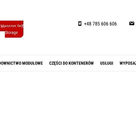
+48 785 606 606
Magazyn Self
Storage
DOWNICTWO MODUŁOWE
CZĘŚCI DO KONTENERÓW
USŁUGI
WYPOSA