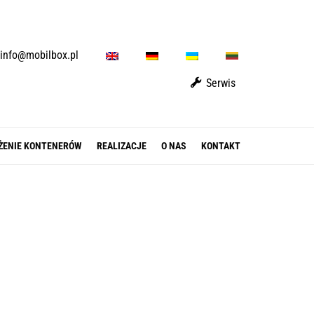
E
D
U
L
info@mobilbox.pl
N
E
A
T
Serwis
ŻENIE KONTENERÓW
REALIZACJE
O NAS
KONTAKT