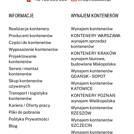
INFORMACJE
WYNAJEM KONTENERÓW
Realizacje kontenery
Wynajem kontenerów
Producent kontenerów
KONTENERY WARSZAWA
wynajem sprzedaż
Części do kontenerów
kontenerów
Wyposażenie kontenerów
KONTENERY KRAKÓW
Projektowanie
wynajem biurowe,
kontenerów
budowlane Małopolska
Serwis i montaż
Wynajem kontenerów
kontenerów
GDAŃSK – SOPOT
Skup kontenerów
Wynajem kontenerów
używanych
KATOWICE
Transport i logistyka
KONTENERY POZNAŃ
kontenerów
wynajem Wielkopolska
Kariera / Oferty pracy
Wynajem kontenerów
Pliki do pobrania
RZESZÓW
Polityka Prywatności
Wynajem kontenerów
SZCZECIN
Blog
Wynajem kontenerów