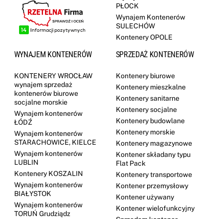
PŁOCK
Wynajem Kontenerów
SULECHÓW
Kontenery OPOLE
WYNAJEM KONTENERÓW
SPRZEDAŻ KONTENERÓW
KONTENERY WROCŁAW
Kontenery biurowe
wynajem sprzedaż
Kontenery mieszkalne
kontenerów biurowe
Kontenery sanitarne
socjalne morskie
Kontenery socjalne
Wynajem kontenerów
Kontenery budowlane
ŁÓDŹ
Kontenery morskie
Wynajem kontenerów
STARACHOWICE, KIELCE
Kontenery magazynowe
Wynajem kontenerów
Kontener składany typu
LUBLIN
Flat Pack
Kontenery KOSZALIN
Kontenery transportowe
Wynajem kontenerów
Kontener przemysłowy
BIAŁYSTOK
Kontener używany
Wynajem kontenerów
Kontener wielofunkcyjny
TORUŃ Grudziądz