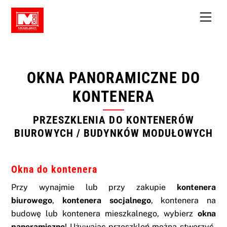
Skip
Men
to
content
OKNA PANORAMICZNE DO
KONTENERA
PRZESZKLENIA DO KONTENERÓW
BIUROWYCH / BUDYNKÓW MODUŁOWYCH
Okna do kontenera
Przy wynajmie lub przy zakupie
kontenera
biurowego
,
kontenera socjalnego
,
kontenera na
budowę
lub
kontenera mieszkalnego
, wybierz
okna
panoramiczne
! Używając przeszkleń można stworzyć,