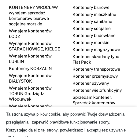
KONTENERY WROCŁAW
Kontenery biurowe
wynajem sprzedaż
Kontenery mieszkalne
kontenerów biurowe
Kontenery sanitarne
socjalne morskie
Kontenery socjalne
Wynajem kontenerów
Kontenery budowlane
ŁÓDŹ
Kontenery morskie
Wynajem kontenerów
STARACHOWICE, KIELCE
Kontenery magazynowe
Wynajem kontenerów
Kontener składany typu
LUBLIN
Flat Pack
Kontenery KOSZALIN
Kontenery transportowe
Wynajem kontenerów
Kontener przemysłowy
BIAŁYSTOK
Kontener używany
Wynajem kontenerów
Kontener wielofunkcyjny
TORUŃ Grudziądz
Sprzedam kontener,
Włocławek
Sprzedaż kontenerów
Wynajem kontenerów
DĘBICA
Ta strona używa plików cookie, aby poprawić Twoje doświadczenia
Kontenery GDYNIA
przeglądania i zapewnić prawidłowe funkcjonowanie strony.
Wynajem kontenerów
Korzystając dalej z tej strony, potwierdzasz i akceptujesz używanie
OLSZTYN