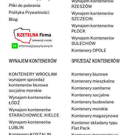
Wynajem kontenerów
Pliki do pobrania
RZESZÓW
Polityka Prywatności
Wynajem kontenerów
SZCZECIN
Blog
Wynajem kontenerów
PŁOCK
Wynajem Kontenerów
SULECHÓW
Kontenery OPOLE
WYNAJEM KONTENERÓW
SPRZEDAŻ KONTENERÓW
KONTENERY WROCŁAW
Kontenery biurowe
wynajem sprzedaż
Kontenery mieszkalne
kontenerów biurowe
Kontenery sanitarne
socjalne morskie
Kontenery socjalne
Wynajem kontenerów
Kontenery budowlane
ŁÓDŹ
Kontenery morskie
Wynajem kontenerów
STARACHOWICE, KIELCE
Kontenery magazynowe
Wynajem kontenerów
Kontener składany typu
LUBLIN
Flat Pack
Kontenery KOSZALIN