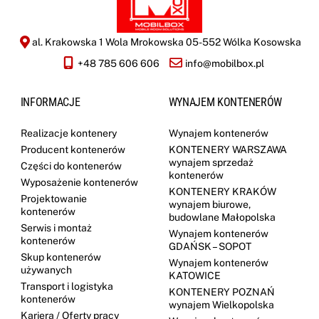
al. Krakowska 1 Wola Mrokowska 05-552 Wólka Kosowska
+48 785 606 606
info@mobilbox.pl
INFORMACJE
WYNAJEM KONTENERÓW
Realizacje kontenery
Wynajem kontenerów
Producent kontenerów
KONTENERY WARSZAWA
wynajem sprzedaż
Części do kontenerów
kontenerów
Wyposażenie kontenerów
KONTENERY KRAKÓW
Projektowanie
wynajem biurowe,
kontenerów
budowlane Małopolska
Serwis i montaż
Wynajem kontenerów
kontenerów
GDAŃSK – SOPOT
Skup kontenerów
Wynajem kontenerów
używanych
KATOWICE
Transport i logistyka
KONTENERY POZNAŃ
kontenerów
wynajem Wielkopolska
Kariera / Oferty pracy