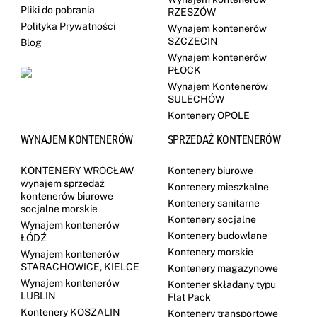
Pliki do pobrania
RZESZÓW
Polityka Prywatności
Wynajem kontenerów
SZCZECIN
Blog
Wynajem kontenerów
PŁOCK
Wynajem Kontenerów
SULECHÓW
Kontenery OPOLE
WYNAJEM KONTENERÓW
SPRZEDAŻ KONTENERÓW
KONTENERY WROCŁAW
Kontenery biurowe
wynajem sprzedaż
Kontenery mieszkalne
kontenerów biurowe
Kontenery sanitarne
socjalne morskie
Kontenery socjalne
Wynajem kontenerów
Kontenery budowlane
ŁÓDŹ
Kontenery morskie
Wynajem kontenerów
STARACHOWICE, KIELCE
Kontenery magazynowe
Wynajem kontenerów
Kontener składany typu
LUBLIN
Flat Pack
Kontenery KOSZALIN
Kontenery transportowe