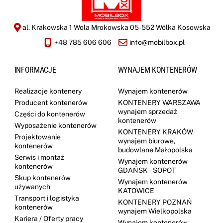
al. Krakowska 1 Wola Mrokowska 05-552 Wólka Kosowska
+48 785 606 606
info@mobilbox.pl
INFORMACJE
WYNAJEM KONTENERÓW
Realizacje kontenery
Wynajem kontenerów
Producent kontenerów
KONTENERY WARSZAWA
wynajem sprzedaż
Części do kontenerów
kontenerów
Wyposażenie kontenerów
KONTENERY KRAKÓW
Projektowanie
wynajem biurowe,
kontenerów
budowlane Małopolska
Serwis i montaż
Wynajem kontenerów
kontenerów
GDAŃSK – SOPOT
Skup kontenerów
Wynajem kontenerów
używanych
KATOWICE
Transport i logistyka
KONTENERY POZNAŃ
kontenerów
wynajem Wielkopolska
Kariera / Oferty pracy
Wynajem kontenerów