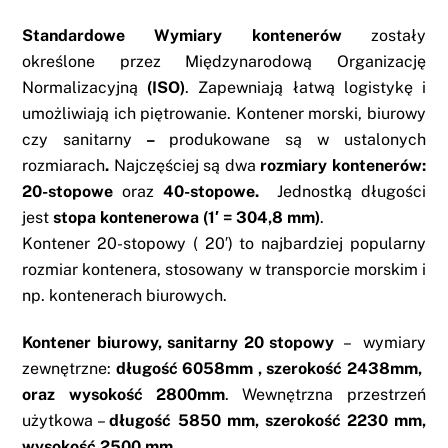
Standardowe Wymiary kontenerów
zostały
określone przez Międzynarodową Organizację
Normalizacyjną
(ISO)
. Zapewniają łatwą logistykę i
umożliwiają ich piętrowanie. Kontener morski, biurowy
czy sanitarny
–
produkowane są w ustalonych
rozmiarach
.
Najczęściej są dwa
rozmiary kontenerów:
20-stopowe
oraz
40-stopowe.
Jednostką długości
jest
stopa kontenerowa (1′ = 304,8 mm)
.
Kontener 20-stopowy ( 20′) to najbardziej popularny
rozmiar kontenera, stosowany w transporcie morskim i
np. kontenerach biurowych.
Kontener biurowy
, sanitarny 20 stopowy
– wymiary
zewnętrzne:
długość 6058mm
, szerokość 2438mm,
oraz wysokość 2800mm
. Wewnętrzna przestrzeń
użytkowa –
długość
5850 mm, szerokość 2230 mm,
wysokość 2500 mm.