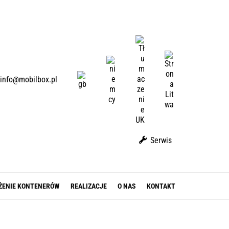
U
A
L
D
T
E
E
info@mobilbox.pl
N
Serwis
ŻENIE KONTENERÓW
REALIZACJE
O NAS
KONTAKT