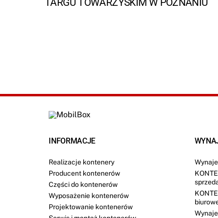
TARGU TOWARZYSKIM W POZNANIU
INFORMACJE
WYNA
Realizacje kontenery
Wynaje
Producent kontenerów
KONTE
sprzed
Części do kontenerów
KONTE
Wyposażenie kontenerów
biurow
Projektowanie kontenerów
Wynaje
Serwis i montaż kontenerów