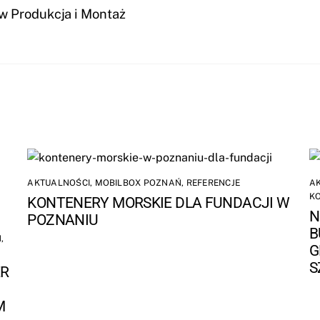
w Produkcja i Montaż
AKTUALNOŚCI
,
MOBILBOX POZNAŃ
,
REFERENCJE
A
K
KONTENERY MORSKIE DLA FUNDACJI W
N
POZNANIU
B
Ń
,
G
S
ER
M