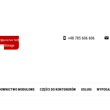
+48 785 606 606
Magazyn Self
Storage
DOWNICTWO MODUŁOWE
CZĘŚCI DO KONTENERÓW
USŁUGI
WYPOSA