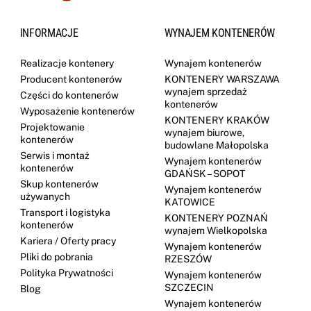
INFORMACJE
WYNAJEM KONTENERÓW
Realizacje kontenery
Wynajem kontenerów
Producent kontenerów
KONTENERY WARSZAWA
wynajem sprzedaż
Części do kontenerów
kontenerów
Wyposażenie kontenerów
KONTENERY KRAKÓW
Projektowanie
wynajem biurowe,
kontenerów
budowlane Małopolska
Serwis i montaż
Wynajem kontenerów
kontenerów
GDAŃSK – SOPOT
Skup kontenerów
Wynajem kontenerów
używanych
KATOWICE
Transport i logistyka
KONTENERY POZNAŃ
kontenerów
wynajem Wielkopolska
Kariera / Oferty pracy
Wynajem kontenerów
Pliki do pobrania
RZESZÓW
Polityka Prywatności
Wynajem kontenerów
SZCZECIN
Blog
Wynajem kontenerów