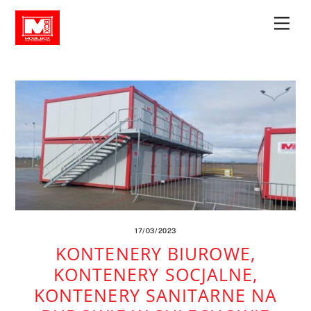
Skip
Men
to
content
17/03/2023
KONTENERY BIUROWE,
KONTENERY SOCJALNE,
KONTENERY SANITARNE NA