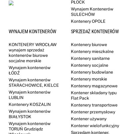
PŁOCK
Wynajem Kontenerów
SULECHÓW
Kontenery OPOLE
WYNAJEM KONTENERÓW
SPRZEDAŻ KONTENERÓW
KONTENERY WROCŁAW
Kontenery biurowe
wynajem sprzedaż
Kontenery mieszkalne
kontenerów biurowe
Kontenery sanitarne
socjalne morskie
Kontenery socjalne
Wynajem kontenerów
Kontenery budowlane
ŁÓDŹ
Kontenery morskie
Wynajem kontenerów
STARACHOWICE, KIELCE
Kontenery magazynowe
Wynajem kontenerów
Kontener składany typu
LUBLIN
Flat Pack
Kontenery KOSZALIN
Kontenery transportowe
Wynajem kontenerów
Kontener przemysłowy
BIAŁYSTOK
Kontener używany
Wynajem kontenerów
Kontener wielofunkcyjny
TORUŃ Grudziądz
Sprzedam kontener,