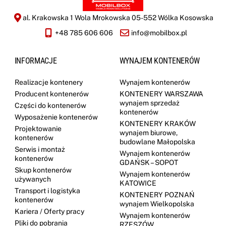
al. Krakowska 1 Wola Mrokowska 05-552 Wólka Kosowska
+48 785 606 606
info@mobilbox.pl
INFORMACJE
WYNAJEM KONTENERÓW
Realizacje kontenery
Wynajem kontenerów
Producent kontenerów
KONTENERY WARSZAWA
wynajem sprzedaż
Części do kontenerów
kontenerów
Wyposażenie kontenerów
KONTENERY KRAKÓW
Projektowanie
wynajem biurowe,
kontenerów
budowlane Małopolska
Serwis i montaż
Wynajem kontenerów
kontenerów
GDAŃSK – SOPOT
Skup kontenerów
Wynajem kontenerów
używanych
KATOWICE
Transport i logistyka
KONTENERY POZNAŃ
kontenerów
wynajem Wielkopolska
Kariera / Oferty pracy
Wynajem kontenerów
Pliki do pobrania
RZESZÓW