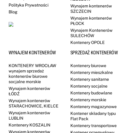
Polityka Prywatności
Wynajem kontenerów
SZCZECIN
Blog
Wynajem kontenerów
PŁOCK
Wynajem Kontenerów
SULECHÓW
Kontenery OPOLE
WYNAJEM KONTENERÓW
SPRZEDAŻ KONTENERÓW
KONTENERY WROCŁAW
Kontenery biurowe
wynajem sprzedaż
Kontenery mieszkalne
kontenerów biurowe
Kontenery sanitarne
socjalne morskie
Kontenery socjalne
Wynajem kontenerów
Kontenery budowlane
ŁÓDŹ
Kontenery morskie
Wynajem kontenerów
STARACHOWICE, KIELCE
Kontenery magazynowe
Wynajem kontenerów
Kontener składany typu
LUBLIN
Flat Pack
Kontenery KOSZALIN
Kontenery transportowe
Wynajem kontenerów
Kontener przemysłowy