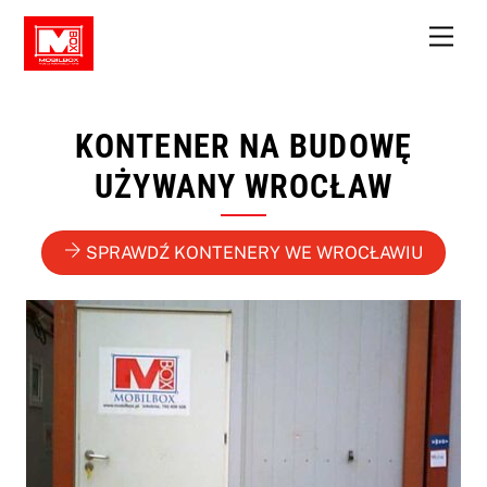
Skip
Men
to
content
KONTENER NA BUDOWĘ
UŻYWANY WROCŁAW
SPRAWDŹ KONTENERY WE WROCŁAWIU