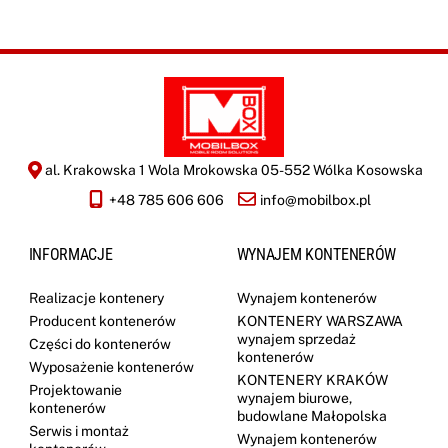
*
al. Krakowska 1 Wola Mrokowska 05-552 Wólka Kosowska
+48 785 606 606
info@mobilbox.pl
INFORMACJE
WYNAJEM KONTENERÓW
Realizacje kontenery
Wynajem kontenerów
Producent kontenerów
KONTENERY WARSZAWA
wynajem sprzedaż
Części do kontenerów
kontenerów
Wyposażenie kontenerów
KONTENERY KRAKÓW
Projektowanie
wynajem biurowe,
kontenerów
budowlane Małopolska
Serwis i montaż
Wynajem kontenerów