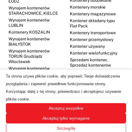
Kontenery budowlane
ŁÓDŹ
Kontenery morskie
Wynajem kontenerów
STARACHOWICE, KIELCE
Kontenery magazynowe
Wynajem kontenerów
Kontener składany typu
LUBLIN
Flat Pack
Kontenery KOSZALIN
Kontenery transportowe
Wynajem kontenerów
Kontener przemysłowy
BIAŁYSTOK
Kontener używany
Wynajem kontenerów
Kontener wielofunkcyjny
TORUŃ Grudziądz
Sprzedam kontener,
Włocławek
Sprzedaż kontenerów
Wynajem kontenerów
DĘBICA
Ta strona używa plików cookie, aby poprawić Twoje doświadczenia
Kontenery GDYNIA
przeglądania i zapewnić prawidłowe funkcjonowanie strony.
Wynajem kontenerów
Korzystając dalej z tej strony, potwierdzasz i akceptujesz używanie
OLSZTYN
plików cookie.
Wynajem kontenerów
SUWAŁKI
Akceptuj wszystkie
Wynajem kontenerów
BYDGOSZCZ
Akceptuj tylko wymagane
Szczegóły
©
Mobilbox Polska
2026 Wszelkie prawa zastrzeżone.