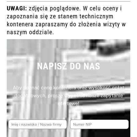
UWAGI:
zdjęcia poglądowe. W celu oceny i
zapoznania się ze stanem technicznym
kontenera zapraszamy do złożenia wizyty w
naszym oddziale.
NAPISZ DO NAS
Aby poznać cenę kontenera oraz wysokość opłat
dodatkowych, proszę wypełnić nasze zapytanie
ofertowe!
I
N
m
u
i
m