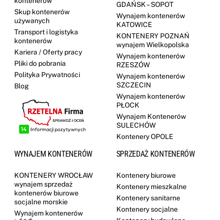
kontenerów
GDAŃSK – SOPOT
Skup kontenerów
Wynajem kontenerów
używanych
KATOWICE
Transport i logistyka
KONTENERY POZNAŃ
kontenerów
wynajem Wielkopolska
Kariera / Oferty pracy
Wynajem kontenerów
Pliki do pobrania
RZESZÓW
Polityka Prywatności
Wynajem kontenerów
SZCZECIN
Blog
Wynajem kontenerów
PŁOCK
Wynajem Kontenerów
SULECHÓW
Kontenery OPOLE
WYNAJEM KONTENERÓW
SPRZEDAŻ KONTENERÓW
KONTENERY WROCŁAW
Kontenery biurowe
wynajem sprzedaż
Kontenery mieszkalne
kontenerów biurowe
Kontenery sanitarne
socjalne morskie
Kontenery socjalne
Wynajem kontenerów