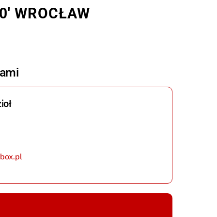
0′ WROCŁAW
nami
ioł
box.pl