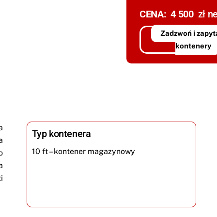
CENA: 4 500
zł ne
Zadzwoń i zapyta
kontenery
a
Typ kontenera
a
10 ft – kontener magazynowy
o
a
i