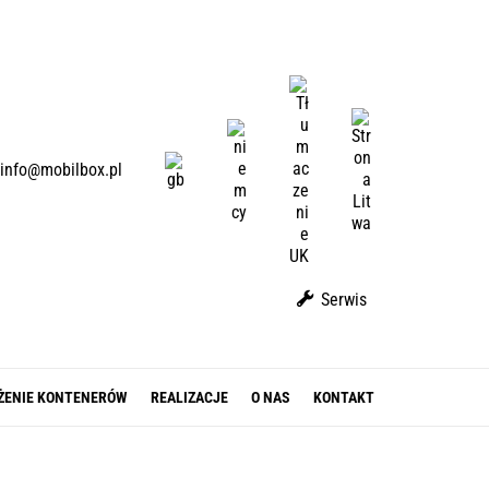
U
A
L
D
T
E
E
info@mobilbox.pl
N
Serwis
ŻENIE KONTENERÓW
REALIZACJE
O NAS
KONTAKT