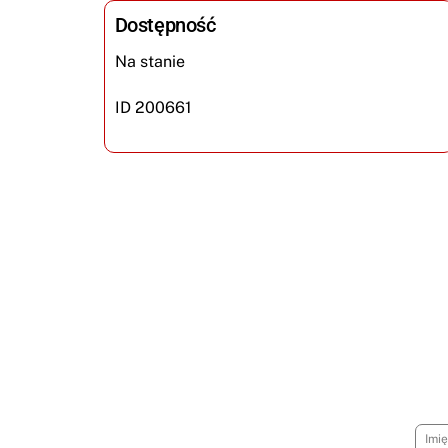
Dostępność
Na stanie
ID 200661
Aby
I
m