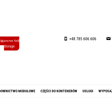
+48 785 606 606
Magazyn Self
Storage
DOWNICTWO MODUŁOWE
CZĘŚCI DO KONTENERÓW
USŁUGI
WYPOSA