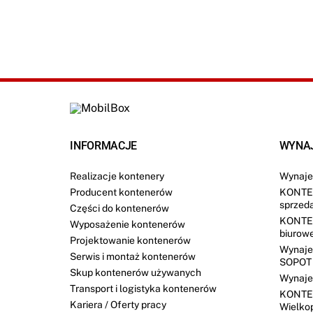
j
i
*
INFORMACJE
WYNA
Realizacje kontenery
Wynaje
Producent kontenerów
KONTE
sprzed
Części do kontenerów
KONTE
Wyposażenie kontenerów
biurow
Projektowanie kontenerów
Wynaje
Serwis i montaż kontenerów
SOPOT
Skup kontenerów używanych
Wynaje
Transport i logistyka kontenerów
KONTE
Kariera / Oferty pracy
Wielko