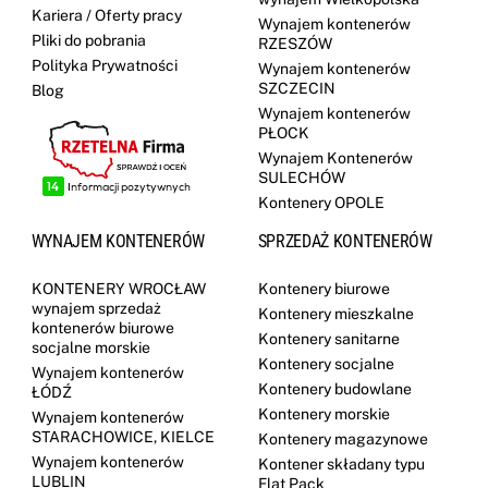
Kariera / Oferty pracy
Wynajem kontenerów
Pliki do pobrania
RZESZÓW
Polityka Prywatności
Wynajem kontenerów
SZCZECIN
Blog
Wynajem kontenerów
PŁOCK
Wynajem Kontenerów
SULECHÓW
Kontenery OPOLE
WYNAJEM KONTENERÓW
SPRZEDAŻ KONTENERÓW
KONTENERY WROCŁAW
Kontenery biurowe
wynajem sprzedaż
Kontenery mieszkalne
kontenerów biurowe
Kontenery sanitarne
socjalne morskie
Kontenery socjalne
Wynajem kontenerów
Kontenery budowlane
ŁÓDŹ
Kontenery morskie
Wynajem kontenerów
STARACHOWICE, KIELCE
Kontenery magazynowe
Wynajem kontenerów
Kontener składany typu
LUBLIN
Flat Pack