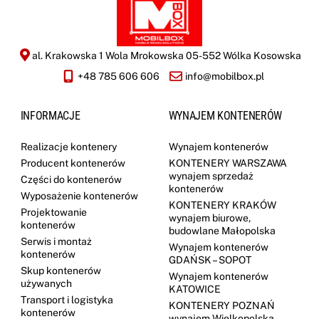
al. Krakowska 1 Wola Mrokowska 05-552 Wólka Kosowska
+48 785 606 606
info@mobilbox.pl
INFORMACJE
WYNAJEM KONTENERÓW
Realizacje kontenery
Wynajem kontenerów
Producent kontenerów
KONTENERY WARSZAWA
wynajem sprzedaż
Części do kontenerów
kontenerów
Wyposażenie kontenerów
KONTENERY KRAKÓW
Projektowanie
wynajem biurowe,
kontenerów
budowlane Małopolska
Serwis i montaż
Wynajem kontenerów
kontenerów
GDAŃSK – SOPOT
Skup kontenerów
Wynajem kontenerów
używanych
KATOWICE
Transport i logistyka
KONTENERY POZNAŃ
kontenerów
wynajem Wielkopolska