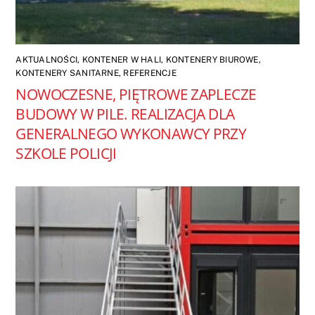
AKTUALNOŚCI
,
KONTENER W HALI
,
KONTENERY BIUROWE
,
KONTENERY SANITARNE
,
REFERENCJE
NOWOCZESNE, PIĘTROWE ZAPLECZE
BUDOWY W PILE. REALIZACJA DLA
GENERALNEGO WYKONAWCY PRZY
SZKOLE POLICJI