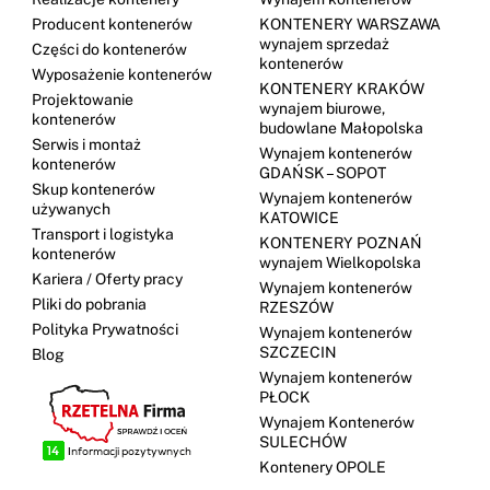
Producent kontenerów
KONTENERY WARSZAWA
wynajem sprzedaż
Części do kontenerów
kontenerów
Wyposażenie kontenerów
KONTENERY KRAKÓW
Projektowanie
wynajem biurowe,
kontenerów
budowlane Małopolska
Serwis i montaż
Wynajem kontenerów
kontenerów
GDAŃSK – SOPOT
Skup kontenerów
Wynajem kontenerów
używanych
KATOWICE
Transport i logistyka
KONTENERY POZNAŃ
kontenerów
wynajem Wielkopolska
Kariera / Oferty pracy
Wynajem kontenerów
Pliki do pobrania
RZESZÓW
Polityka Prywatności
Wynajem kontenerów
SZCZECIN
Blog
Wynajem kontenerów
PŁOCK
Wynajem Kontenerów
SULECHÓW
Kontenery OPOLE