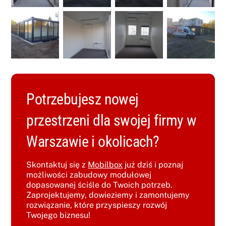
Potrzebujesz nowej
przestrzeni dla swojej firmy w
Warszawie i okolicach?
Skontaktuj się z
Mobilbox
już dziś i poznaj
możliwości zabudowy modułowej
dopasowanej ściśle do Twoich potrzeb.
Zaprojektujemy, dowieziemy i zamontujemy
rozwiązanie, które przyspieszy rozwój
Twojego biznesu!