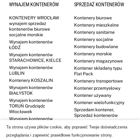
WYNAJEM KONTENERÓW
SPRZEDAŻ KONTENERÓW
KONTENERY WROCŁAW
Kontenery biurowe
wynajem sprzedaż
Kontenery mieszkalne
kontenerów biurowe
Kontenery sanitarne
socjalne morskie
Kontenery socjalne
Wynajem kontenerów
Kontenery budowlane
ŁÓDŹ
Kontenery morskie
Wynajem kontenerów
STARACHOWICE, KIELCE
Kontenery magazynowe
Wynajem kontenerów
Kontener składany typu
LUBLIN
Flat Pack
Kontenery KOSZALIN
Kontenery transportowe
Wynajem kontenerów
Kontener przemysłowy
BIAŁYSTOK
Kontener używany
Wynajem kontenerów
Kontener wielofunkcyjny
TORUŃ Grudziądz
Sprzedam kontener,
Włocławek
Sprzedaż kontenerów
Wynajem kontenerów
DĘBICA
Ta strona używa plików cookie, aby poprawić Twoje doświadczenia
Kontenery GDYNIA
przeglądania i zapewnić prawidłowe funkcjonowanie strony.
Wynajem kontenerów