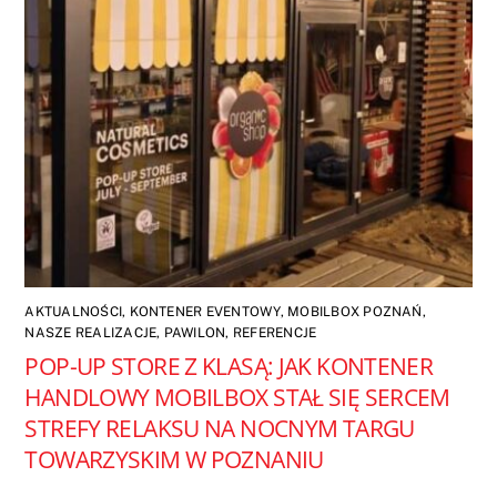
AKTUALNOŚCI
,
KONTENER EVENTOWY
,
MOBILBOX POZNAŃ
,
NASZE REALIZACJE
,
PAWILON
,
REFERENCJE
POP-UP STORE Z KLASĄ: JAK KONTENER
HANDLOWY MOBILBOX STAŁ SIĘ SERCEM
STREFY RELAKSU NA NOCNYM TARGU
TOWARZYSKIM W POZNANIU