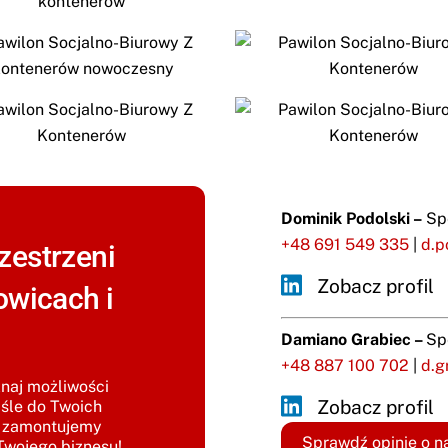
Dominik Podolski –
Sp
+48 691 549 335
|
d.p
zestrzeni
Zobacz profil
owicach i
Damiano Grabiec –
Sp
+48 887 100 702
|
d.g
znaj możliwości
Zobacz profil
śle do Twoich
i zamontujemy
Sprawdź opinie o n
 Twojego biznesu!