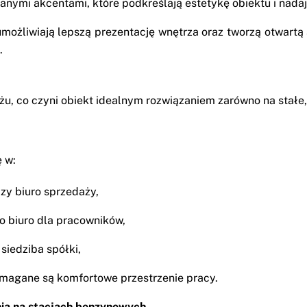
anymi akcentami, które podkreślają estetykę obiektu i nadaj
umożliwiają lepszą prezentację wnętrza oraz tworzą otwartą
.
, co czyni obiekt idealnym rozwiązaniem zarówno na stałe, 
ę w:
zy biuro sprzedaży,
o biuro dla pracowników,
siedziba spółki,
ymagane są komfortowe przestrzenie pracy.
ia na stacjach benzynowych.