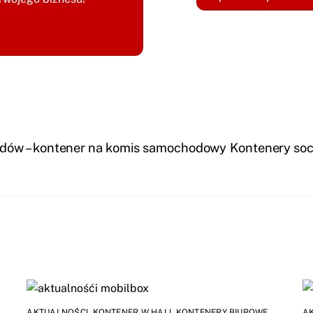
dów – kontener na komis samochodowy
Kontenery soc
AKTUALNOŚCI
,
KONTENER W HALI
,
KONTENERY BIUROWE
,
A