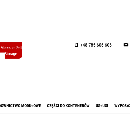
+48 785 606 606
Magazyn Self
Storage
DOWNICTWO MODUŁOWE
CZĘŚCI DO KONTENERÓW
USŁUGI
WYPOSA