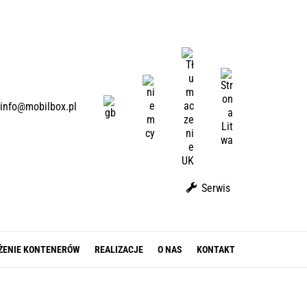
U
A
L
D
T
E
E
info@mobilbox.pl
N
Serwis
ŻENIE KONTENERÓW
REALIZACJE
O NAS
KONTAKT