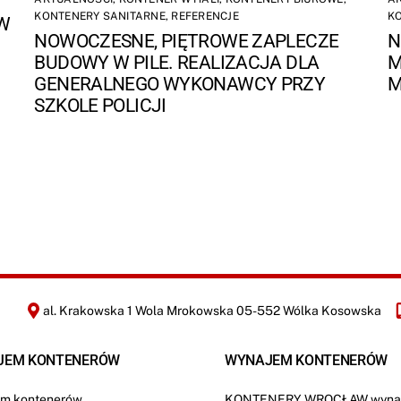
KONTENERY SANITARNE
,
REFERENCJE
K
W
NOWOCZESNE, PIĘTROWE ZAPLECZE
N
BUDOWY W PILE. REALIZACJA DLA
M
GENERALNEGO WYKONAWCY PRZY
M
SZKOLE POLICJI
al. Krakowska 1 Wola Mrokowska 05-552 Wólka Kosowska
JEM KONTENERÓW
WYNAJEM KONTENERÓW
m kontenerów
KONTENERY WROCŁAW wyna