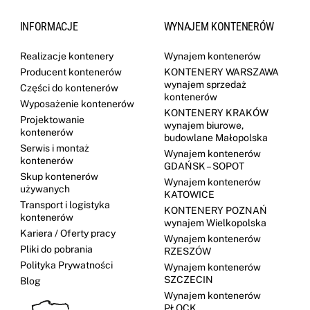
INFORMACJE
WYNAJEM KONTENERÓW
Realizacje kontenery
Wynajem kontenerów
Producent kontenerów
KONTENERY WARSZAWA
wynajem sprzedaż
Części do kontenerów
kontenerów
Wyposażenie kontenerów
KONTENERY KRAKÓW
Projektowanie
wynajem biurowe,
kontenerów
budowlane Małopolska
Serwis i montaż
Wynajem kontenerów
kontenerów
GDAŃSK – SOPOT
Skup kontenerów
Wynajem kontenerów
używanych
KATOWICE
Transport i logistyka
KONTENERY POZNAŃ
kontenerów
wynajem Wielkopolska
Kariera / Oferty pracy
Wynajem kontenerów
Pliki do pobrania
RZESZÓW
Polityka Prywatności
Wynajem kontenerów
SZCZECIN
Blog
Wynajem kontenerów
PŁOCK