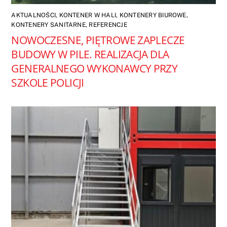
AKTUALNOŚCI
,
KONTENER W HALI
,
KONTENERY BIUROWE
,
KONTENERY SANITARNE
,
REFERENCJE
NOWOCZESNE, PIĘTROWE ZAPLECZE
BUDOWY W PILE. REALIZACJA DLA
GENERALNEGO WYKONAWCY PRZY
SZKOLE POLICJI