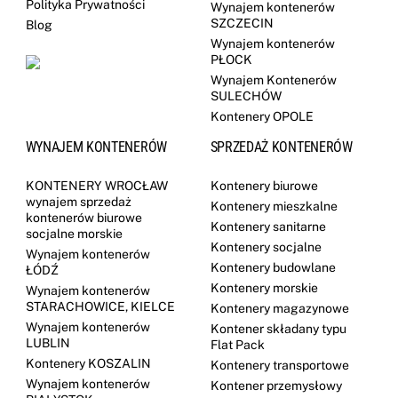
Polityka Prywatności
Wynajem kontenerów
SZCZECIN
Blog
Wynajem kontenerów
PŁOCK
Wynajem Kontenerów
SULECHÓW
Kontenery OPOLE
WYNAJEM KONTENERÓW
SPRZEDAŻ KONTENERÓW
KONTENERY WROCŁAW
Kontenery biurowe
wynajem sprzedaż
Kontenery mieszkalne
kontenerów biurowe
Kontenery sanitarne
socjalne morskie
Kontenery socjalne
Wynajem kontenerów
Kontenery budowlane
ŁÓDŹ
Kontenery morskie
Wynajem kontenerów
STARACHOWICE, KIELCE
Kontenery magazynowe
Wynajem kontenerów
Kontener składany typu
LUBLIN
Flat Pack
Kontenery KOSZALIN
Kontenery transportowe
Wynajem kontenerów
Kontener przemysłowy