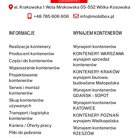
al. Krakowska 1 Wola Mrokowska 05-552 Wólka Kosowska
+48 785 606 606
info@mobilbox.pl
INFORMACJE
WYNAJEM KONTENERÓW
Realizacje kontenery
Wynajem kontenerów
Producent kontenerów
KONTENERY WARSZAWA
wynajem sprzedaż
Części do kontenerów
kontenerów
Wyposażenie kontenerów
KONTENERY KRAKÓW
Projektowanie
wynajem biurowe,
kontenerów
budowlane Małopolska
Serwis i montaż
Wynajem kontenerów
kontenerów
GDAŃSK – SOPOT
Skup kontenerów
Wynajem kontenerów
używanych
KATOWICE
Transport i logistyka
KONTENERY POZNAŃ
kontenerów
wynajem Wielkopolska
Kariera / Oferty pracy
Wynajem kontenerów
Pliki do pobrania
RZESZÓW