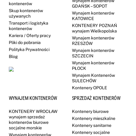
Wynajem kontenerów
kontenerów
GDAŃSK – SOPOT
Skup kontenerów
Wynajem kontenerów
używanych
KATOWICE
Transport i logistyka
KONTENERY POZNAŃ
kontenerów
wynajem Wielkopolska
Kariera / Oferty pracy
Wynajem kontenerów
Pliki do pobrania
RZESZÓW
Polityka Prywatności
Wynajem kontenerów
SZCZECIN
Blog
Wynajem kontenerów
PŁOCK
Wynajem Kontenerów
SULECHÓW
Kontenery OPOLE
WYNAJEM KONTENERÓW
SPRZEDAŻ KONTENERÓW
KONTENERY WROCŁAW
Kontenery biurowe
wynajem sprzedaż
Kontenery mieszkalne
kontenerów biurowe
Kontenery sanitarne
socjalne morskie
Kontenery socjalne
Wynajem kontenerów