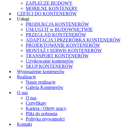
ZAPLECZE BUDOWY
MOBILNE KONTENERY
CZĘŚCI DO KONTENERÓW
Usługi
PRODUKCJA KONTENERÓW
USŁUGI IT w BUDOWNICTWIE
PRZEGLĄD KONTENERÓW
ADAPTACJA I PRZERÓBKA KONTENERÓW
PROJEKTOWANIE KONTENERÓW
MONTAŻ I SERWIS KONTENERÓW
TRANSPORT KONTENERÓW
Użytkowanie kontenerów
SKUP KONTENERÓW
Wyposażenie kontenerów
Realizacje
Nasze realizacje
Galeria Kontenerów
O nas
O nas
Certyfikaty
Kariera / Oferty pracy
Pliki do pobrania
Polityka prywatności
Kontakt