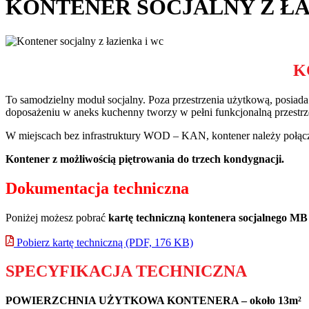
KONTENER SOCJALNY Z Ł
K
To samodzielny moduł socjalny. Poza przestrzenia użytkową, posiada
doposażeniu w aneks kuchenny tworzy w pełni funkcjonalną przestrz
W miejscach bez infrastruktury WOD – KAN, kontener należy połącz
Kontener z możliwością piętrowania do trzech kondygnacji.
Dokumentacja techniczna
Poniżej możesz pobrać
kartę techniczną kontenera socjalnego MB 
Pobierz kartę techniczną (PDF, 176 KB)
SPECYFIKACJA TECHNICZNA
POWIERZCHNIA UŻYTKOWA KONTENERA – około 13m²