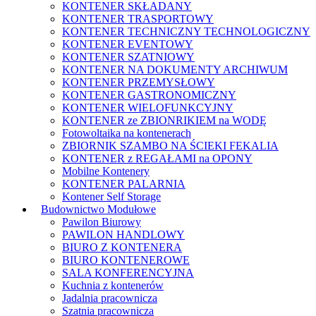
KONTENER SKŁADANY
KONTENER TRASPORTOWY
KONTENER TECHNICZNY TECHNOLOGICZNY
KONTENER EVENTOWY
KONTENER SZATNIOWY
KONTENER NA DOKUMENTY ARCHIWUM
KONTENER PRZEMYSŁOWY
KONTENER GASTRONOMICZNY
KONTENER WIELOFUNKCYJNY
KONTENER ze ZBIONRIKIEM na WODĘ
Fotowoltaika na kontenerach
ZBIORNIK SZAMBO NA ŚCIEKI FEKALIA
KONTENER z REGAŁAMI na OPONY
Mobilne Kontenery
KONTENER PALARNIA
Kontener Self Storage
Budownictwo Modułowe
Pawilon Biurowy
PAWILON HANDLOWY
BIURO Z KONTENERA
BIURO KONTENEROWE
SALA KONFERENCYJNA
Kuchnia z kontenerów
Jadalnia pracownicza
Szatnia pracownicza