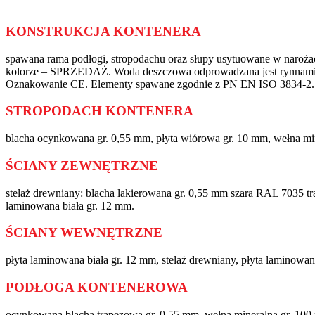
KONSTRUKCJA KONTENERA
spawana rama podłogi, stropodachu oraz słupy usytuowane w naroż
kolorze – SPRZEDAŻ. Woda deszczowa odprowadzana jest rynnami 
Oznakowanie CE. Elementy spawane zgodnie z PN EN ISO 3834-2.
STROPODACH KONTENERA
blacha ocynkowana gr. 0,55 mm, płyta wiórowa gr. 10 mm, wełna min
ŚCIANY ZEWNĘTRZNE
stelaż drewniany: blacha lakierowana gr. 0,55 mm szara RAL 7035 tra
laminowana biała gr. 12 mm.
ŚCIANY WEWNĘTRZNE
płyta laminowana biała gr. 12 mm, stelaż drewniany, płyta laminowan
PODŁOGA KONTENEROWA
ocynkowana blacha trapezowa gr. 0,55 mm, wełna mineralna gr. 100 