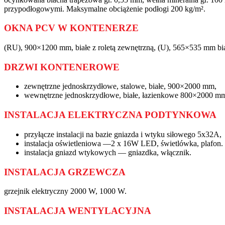
przypodłogowymi. Maksymalne obciążenie podłogi 200 kg/m².
OKNA PCV W KONTENERZE
(RU), 900×1200 mm, białe z roletą zewnętrzną, (U), 565×535 mm bi
DRZWI KONTENEROWE
zewnętrzne jednoskrzydłowe, stalowe, białe, 900×2000 mm,
wewnętrzne jednoskrzydłowe, białe, łazienkowe 800×2000 m
INSTALACJA ELEKTRYCZNA PODTYNKOWA
przyłącze instalacji na bazie gniazda i wtyku siłowego 5x32A,
instalacja oświetleniowa —2 x 16W LED, świetlówka, plafon.
instalacja gniazd wtykowych — gniazdka, włącznik.
INSTALACJA GRZEWCZA
grzejnik elektryczny 2000 W, 1000 W.
INSTALACJA WENTYLACYJNA